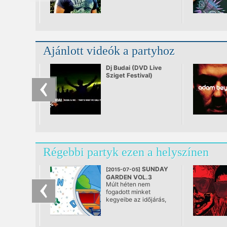
Ajánlott videók a partyhoz
Dj Budai (DVD Live
Sziget Festival)
Régebbi partyk ezen a helyszínen
SUNDAY
[2015-07-05]
GARDEN VOL.3
Múlt héten nem
@ Dürer Kert
fogadott minket
kegyeibe az időjárás,
most úgy tűnik, annál
inkább!! :)