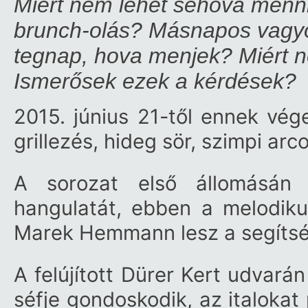
Miért nem lehet sehova menni
brunch-olás? Másnapos vagyok
tegnap, hova menjek? Miért 
Ismerősek ezek a kérdések?
2015. június 21-től ennek vége
grillezés, hideg sör, szimpi a
A sorozat első állomásán f
hangulatát, ebben a melodik
Marek Hemmann lesz a segítsé
A felújított Dürer Kert udvará
séfje gondoskodik, az italokat