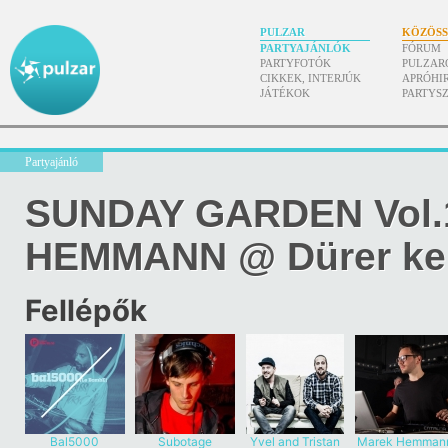
PULZAR
KÖZÖS
PARTYAJÁNLÓK
FÓRUM
PARTYFOTÓK
PULZAR
CIKKEK, INTERJÚK
APRÓHI
JÁTÉKOK
PARTYS
Partyajánló
SUNDAY GARDEN Vol.
HEMMANN @ Dürer ker
Fellépők
Bal5000
Subotage
Yvel and Tristan
Marek Hemman