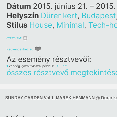
Dátum
2015. június 21. – 2015.
Helyszín
Dürer kert
,
Budapest
Stílus
House
,
Minimal
,
Tech-h
OTT VOLTAM
Kedvencekhez ad
Az esemény résztvevői:
1
vendég igazolt vissza, például:
__t_u_art
összes résztvevő megtekintés
SUNDAY GARDEN Vol.1: MAREK HEMMANN @ Dürer ker