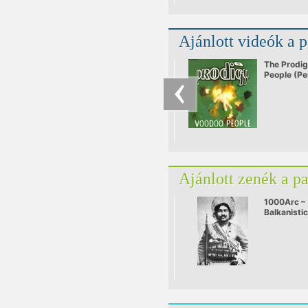
Ajánlott videók a 
The Prodig
People (P
Remix)
Ajánlott zenék a p
1000Arc –
Balkanistic
live