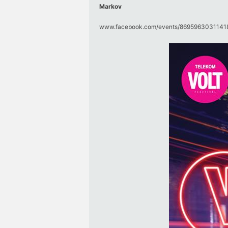
Markov
www.facebook.com/​events/​86959630311418