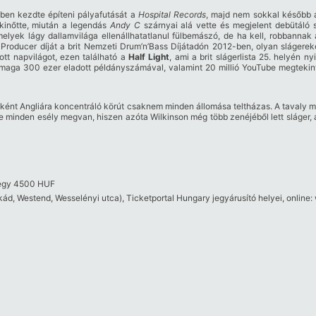
en kezdte építeni pályafutását a
Hospital Records
, majd nem sokkal később
 kinőtte, miután a legendás
Andy C
szárnyai alá vette és megjelent debütáló
elyek lágy dallamvilága ellenállhatatlanul fülbemászó, de ha kell, robbannak
Producer díját a brit Nemzeti Drum’n’Bass Díjátadón 2012-ben, olyan slágerek
tt napvilágot, ezen található a
Half Light
, ami a brit slágerlista 25. helyén ny
 maga 300 ezer eladott példányszámával, valamint 20 millió YouTube megtekin
főként Angliára koncentráló körút csaknem minden állomása teltházas.
A tavaly m
rre minden esély megvan, hiszen azóta Wilkinson még több zenéjéből lett sláger, 
egy
4500 HUF
ád, Westend, Wesselényi utca), Ticketportal Hungary jegyárusító helyei, online: