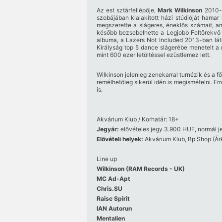
Az est sztárfellépője,
Mark Wilkinson
2010-b
szobájában kialakított házi stúdióját hamar
megszerette a slágeres, éneklős számait, am
később bezsebelhette a Legjobb Feltörekvő 
albuma, a Lazers Not Included 2013-ban láto
Királyság top 5 dance slágerébe menetelt a
mint 600 ezer letöltéssel ezüstlemez lett.
Wilkinson jelenleg zenekarral turnézik és a 
remélhetőleg sikerül idén is megismételni. E
is.
Akvárium Klub / Korhatár: 18+
Jegyár:
elővételes jegy 3.9
00 HUF,
normál j
Elővételi helyek:
Akvárium Klub, Bp Shop (Árk
Line up
Wilkinson (RAM Records - UK)
MC Ad-Apt
Chris.SU
Raise Spirit
IAN Autorun
Mentalien