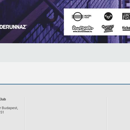
Klub
r Budapest,
051