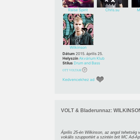
Raise Spirit
Chris.su
M
Wilkinson
Dátum
2015. április 25.
Helyszín
Akvárium Klub
Stílus
Drum and Bass
OTT VOLTAM
Kedvencekhez ad
VOLT & Bladerunnaz: WILKINSON
Április 25-én Wilkinson, az angol tehetség
vokális szupportért a szintén brit MC Ad-Ap