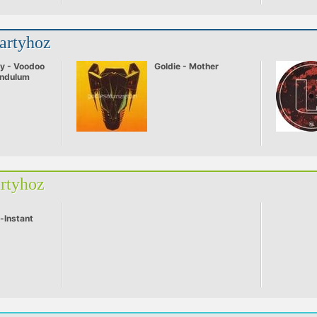
partyhoz
y - Voodoo
Goldie - Mother
endulum
artyhoz
-Instant