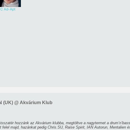
C Ad-Apt
 (UK) @ Akvárium Klub
 visszatér hozzánk az Akvárium klubba, megtöltve a nagytermet a drum’n’bass
t felel majd, hazánkat pedig Chris.SU, Raise Spirit, IAN Autorun, Mentalien é