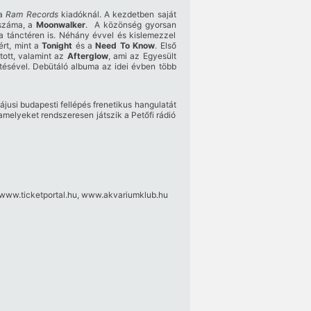
 a
Ram Records
kiadóknál. A kezdetben saját
 száma, a
Moonwalker
.
A közönség gyorsan
 a tánctéren is. Néhány évvel és kislemezzel
ért, mint a
Tonight
és a
Need To Know
. Első
itott, valamint az
Afterglow
, ami az Egyesült
tésével. Debütáló albuma az idei évben több
ájusi budapesti fellépés frenetikus hangulatát
amelyeket rendszeresen játszik a Petőfi rádió
www.ticketportal.hu
,
www.akvariumklub.hu