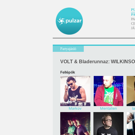
P
P
P
CI
J
Partyajánló
VOLT & Bladerunnaz: WILKINSO
Fellépők
Markov
Mentalien
I