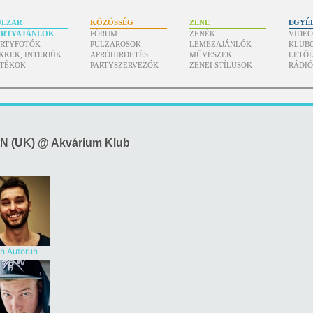
ULZAR
KÖZÖSSÉG
ZENE
EGYÉ
ARTYAJÁNLÓK
FÓRUM
ZENÉK
VIDE
ARTYFOTÓK
PULZAROSOK
LEMEZAJÁNLÓK
KLUB
KKEK, INTERJÚK
APRÓHIRDETÉS
MŰVÉSZEK
LETÖL
ÁTÉKOK
PARTYSZERVEZŐK
ZENEI STÍLUSOK
RÁDI
N (UK) @ Akvárium Klub
an Autorun