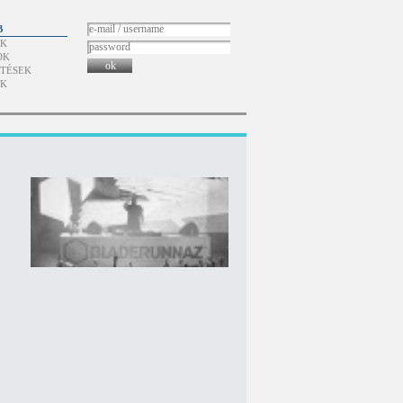
B
ÓK
OK
ok
TÉSEK
ÓK