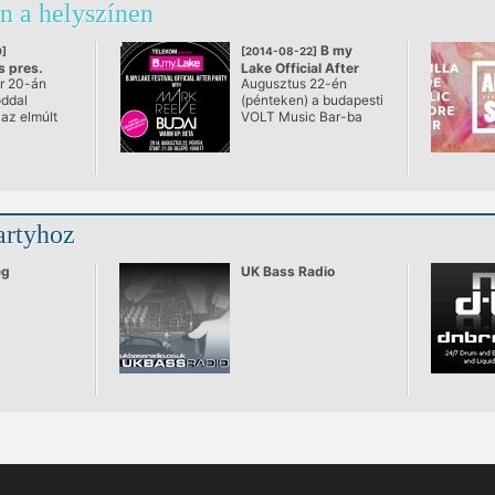
n a helyszínen
B my
]
[2014-08-22]
 pres.
Lake Official After
r 20-án
Augusztus 22-én
LE & ALEX
party
óddal
(pénteken) a budapesti
NN
@ Akvárium Klub
 az elmúlt
VOLT Music Bar-ba
m Klub
 kimagasló
(Budapest, Erzsébet
lérő
tér, Akvárium) egy “B
 klubest
my Lake After Partira”
várják az elektronikus
n! A srácok
zene szerelmeseit a
 során is
Szervezők.
artyhoz
y
sel
k ki a TS
ég
UK Bass Radio
gfellépőit,
i partin
ig
aknál is
 és
b
t invitáltak