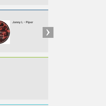
Jonny L - Piper
Ram Trilogy -
Screamer_JohnyB0