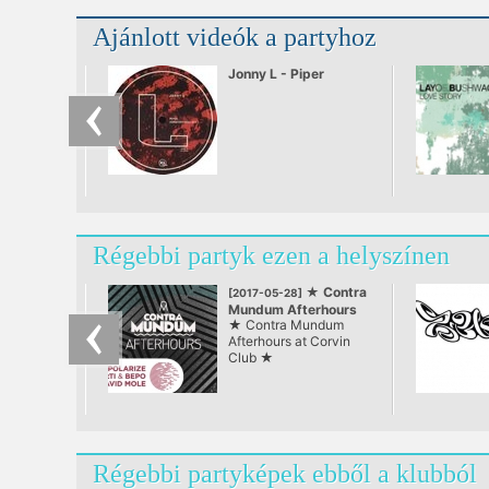
Ajánlott videók a partyhoz
Jonny L - Piper
Régebbi partyk ezen a helyszínen
★ Contra
[2017-05-28]
Mundum Afterhours
★ Contra Mundum
at Corvin Club ★
Afterhours at Corvin
Club ★
Régebbi partyképek ebből a klubból