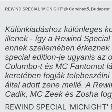
REWIND SPECIAL 'MICNIGHT' @ Corvintető, Budapest
Különkiadáshoz különleges ko
illenek - így a Rewind Specia
ennek szellemében érkeznek a
special edition-je ugyanis az 
Columbo-t és MC Fantomot lá
keretében fogják telebeszéln
által adott zene mellé. A Rewin
Cadik, MC Zeek és Zosha fogj
REWIND SPECIAL 'MICNIGHT'