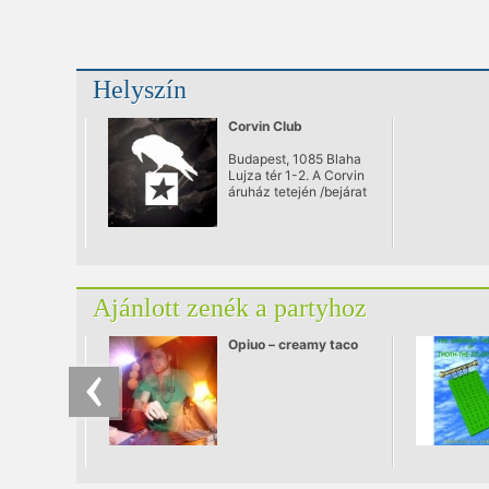
Helyszín
Corvin Club
Budapest, 1085 Blaha
Lujza tér 1-2. A Corvin
áruház tetején /bejárat
a Somogyi Béla
utcából/
Ajánlott zenék a partyhoz
Opiuo – creamy taco