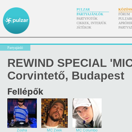
PULZAR
KÖZÖS
PARTYAJÁNLÓK
FÓRUM
PARTYFOTÓK
PULZAR
CIKKEK, INTERJÚK
APRÓHI
JÁTÉKOK
PARTYS
Partyajánló
REWIND SPECIAL 'MI
Corvintető, Budapest
Fellépők
Zosha
MC Zeek
MC Columbo