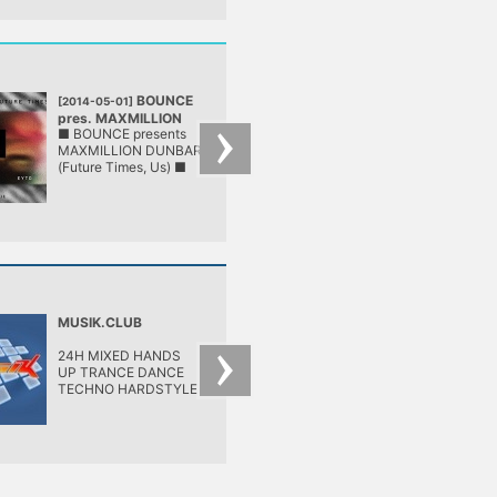
BOUNCE
■ LÄR
[2014-05-01]
[2014-04-30]
pres. MAXMILLION
■ NVC ■
■ BOUNCE presents
■ LÄRM ■ NVC ■ 
DUNBAR
@ LÄRM
MAXMILLION DUNBAR
Seres ■ Subotage 
@ LÄRM
(Future Times, Us) ■
Sinko ■
LÄRM ■
MUSIK.CLUB
Radio Next
24H MIXED HANDS
UP TRANCE DANCE
TECHNO HARDSTYLE
HOUSE AND MORE!