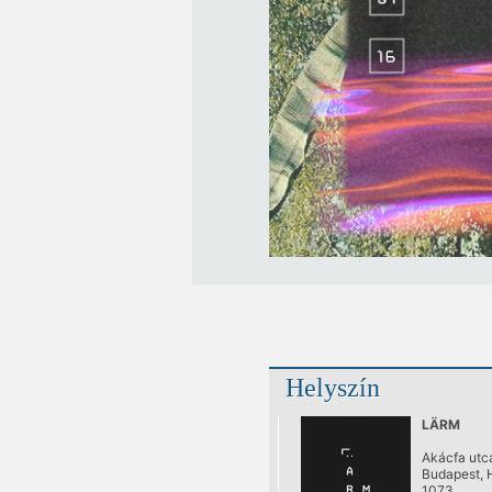
Helyszín
LÄRM
Akácfa utca
Budapest, 
1073