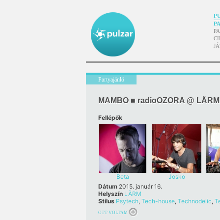
P
P
P
CI
J
Partyajánló
MAMBO ■ radioOZORA @ LÄRM
Fellépők
Beta
Josko
Dátum
2015. január 16.
Helyszín
LÄRM
Stílus
Psytech
,
Tech-house
,
Technodelic
,
T
OTT VOLTAM