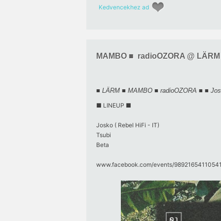
Kedvencekhez ad
MAMBO ■  radioOZORA @ LÄRM
■ LÄRM ■ MAMBO ■ radioOZORA ■ ■ Jos
■ LINEUP ■
Josko ( Rebel HiFi - IT)
Tsubi
Beta
www.facebook.com/​events/​98921654110541