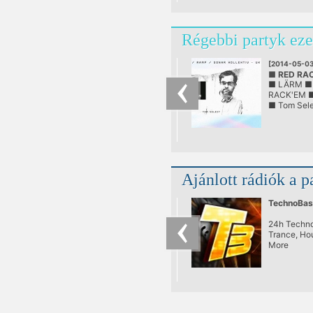
Régebbi partyk eze
[2014-05-03
■ RED RA
■ LÄRM ■
@ LÄRM
RACK'EM ■
■ Tom Sel
Ajánlott rádiók a p
TechnoBas
24h Techno
Trance, Ho
More