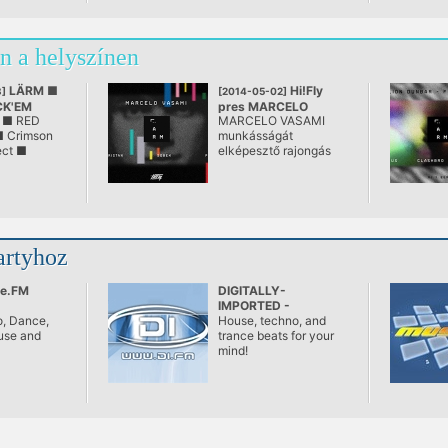
n a helyszínen
LÄRM ■
Hi!Fly
]
[2014-05-02]
CK'EM
pres MARCELO
 ■ RED
MARCELO VASAMI
VASAMI
 Crimson
munkásságát
ect ■
elképesztő rajongás
övezi az up-to-date
zenekedvelők körében
Magyarországon. Még
mi, sokat látott
partiszervezők is
csodálkoztunk a
artyhoz
visszajelzések
mennyiségén és az
örömfaktor mértékén a
e.FM
DIGITALLY-
booking kihirdetésekor.
IMPORTED -
, Dance,
Progressive
House, techno, and
use and
trance beats for your
mind!