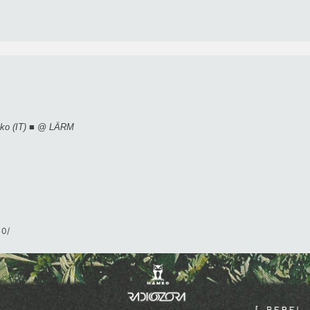
ko (IT) ■ @ LÄRM
0/​