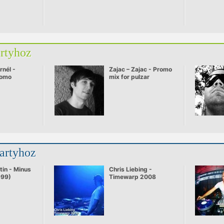
artyhoz
rnél -
Zajac – Zajac - Promo
romo
mix for pulzar
partyhoz
tin - Minus
Chris Liebing -
999)
Timewarp 2008