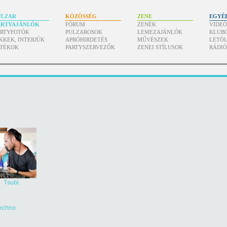
ULZAR
KÖZÖSSÉG
ZENE
EGYÉ
ARTYAJÁNLÓK
FÓRUM
ZENÉK
VIDE
ARTYFOTÓK
PULZAROSOK
LEMEZAJÁNLÓK
KLUB
KKEK, INTERJÚK
APRÓHIRDETÉS
MŰVÉSZEK
LETÖL
ÁTÉKOK
PARTYSZERVEZŐK
ZENEI STÍLUSOK
RÁDI
Tsubi
echno