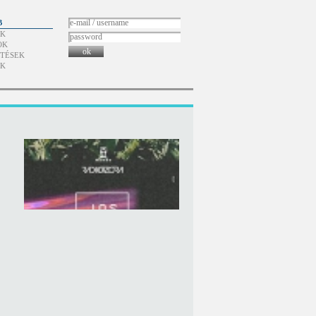
B
ÓK
OK
ok
TÉSEK
ÓK