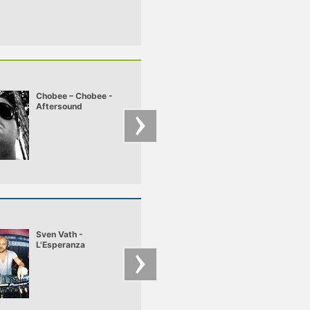
Chobee – Chobee -
Simon – Simon -
Aftersound
Clockwork
Sven Vath -
Carl Craig Intervie
L'Esperanza