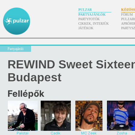
PULZAR
KÖZÖS
PARTYAJÁNLÓK
FÓRUM
PARTYFOTÓK
PULZAR
CIKKEK, INTERJÚK
APRÓHI
JÁTÉKOK
PARTYS
Partyajánló
REWIND Sweet Sixteen
Budapest
Fellépők
Palotai
Cadik
MC Zeek
Zosha