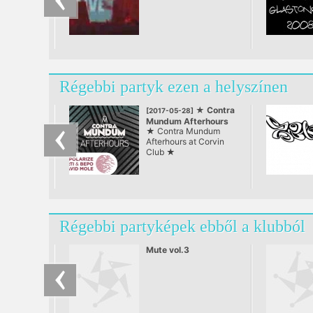
Régebbi partyk ezen a helyszínen
★ Contra
[2017-05-28]
Mundum Afterhours
★ Contra Mundum
at Corvin Club ★
Afterhours at Corvin
Club ★
Régebbi partyképek ebből a klubból
Mute vol.3