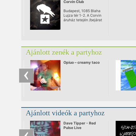
Corvin Club
Budapest, 1085 Blaha
Lujza tér 1-2. A Corvin
áruház tetején /bejárat
a Somogyi Béla
utcából/
Ajánlott zenék a partyhoz
Opiuo – creamy taco
Ajánlott videók a partyhoz
Dave Tipper - Red
Pulse Live