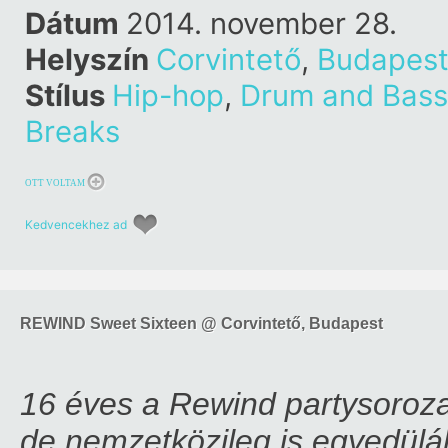
Dátum
2014. november 28.
Helyszín
Corvintető
,
Budapes
Stílus
Hip-hop
,
Drum and Bass
Breaks
OTT VOLTAM
Kedvencekhez ad
REWIND Sweet Sixteen @ Corvintető, Budapest
16 éves a Rewind partysoroz
de nemzetközileg is egyedülál