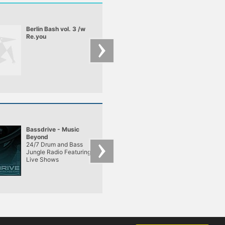
nem tűrő és
kifejezetten sötét
hangzásvilágú
zenéivel győzött m
Berlin Bash vol. 3 /w
LavaLava Szezonz
minket.
Re.you
& Tolo Off To Berlin
Bassdrive - Music
Gremlin Radio
Beyond
24/7 Drum and Bass
The Best In Breaks 
Jungle Radio Featuring
More
Live Shows