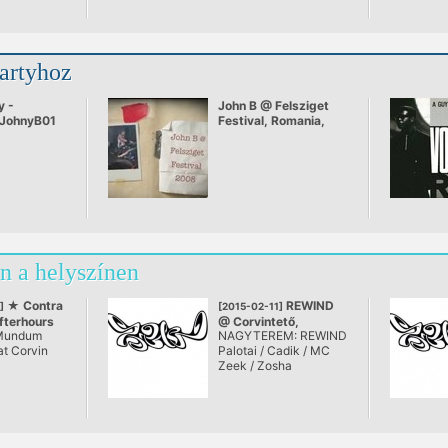
partyhoz
y -
John B @ Felsziget
JohnyB01
Festival, Romania,
July 2008
n a helyszínen
★ Contra
REWIND
]
[2015-02-11]
terhours
@ Corvintető,
Mundum
NAGYTEREM: REWIND
Club ★
Budapest
at Corvin
Palotai / Cadik / MC
Zeek / Zosha