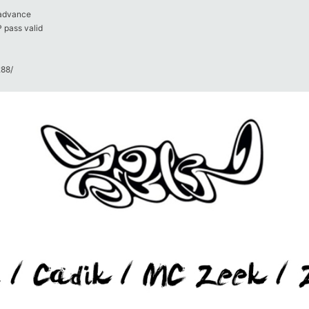
 advance
 pass valid
8/​