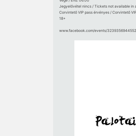
Vége / End: 06.00
Jegyelővétel nincs / Tickets not available in
Corvintető VIP pass érvényes / Corvintető VIP
18+
www.facebook.com/​events/​32393569445528