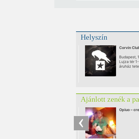
Helyszín
Corvin Clu
Budapest, 
Lujza tér 1
áruház tete
a Somogyi 
utcából/
Ajánlott zenék a p
Opiuo – cr