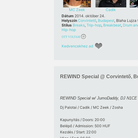
MC Zeek
Cadik
Dátum
2014. október 24.
Helyszín
Corvintető
,
Budapest
, Blaha Lujza 
Stílus
Breaks
,
Trip-hop
,
Breakbeat
,
Drum an
Hip-hop
OTT VOLTAM
Kedvencekhez ad
REWIND Special @ Corvintető, B
REWIND Special w/ JumoDaddy, DJ N1CE
Dj Palotai / Cadik / MC Zeek / Zosha
Kapunyitás / Doors: 20:00
Belépő / Admission: 500 HUF
Kezdés / Start: 22:00