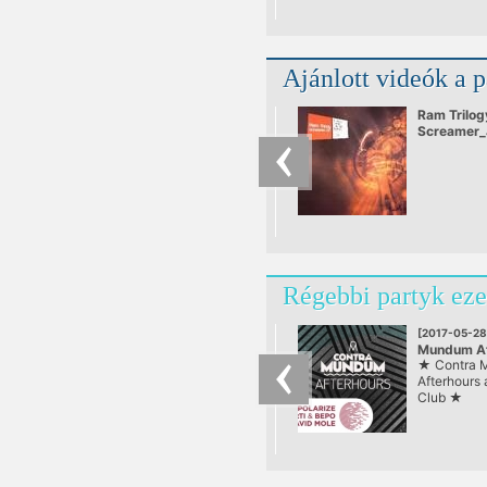
Ajánlott videók a 
Ram Trilog
Screamer_
Régebbi partyk eze
[2017-05-28
Mundum Af
★ Contra 
at Corvin 
Afterhours 
Club ★