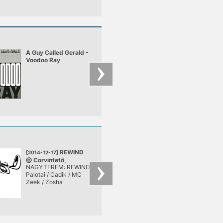
A Guy Called Gerald -
Jonny L - Piper
Voodoo Ray
REWIND
Coo/8
[2014-12-17]
[2013-11-08]
@ Corvintető,
presents Cortechs
NAGYTEREM: REWIND
November 8-án ne
Budapest
live
Palotai / Cadik / MC
más, mint Markus
Zeek / Zosha
Schwalb, azaz
Cortechs érkezik a
tető DJ pultjába, aki
lenyűgözően
energikus,
kompromisszumoka