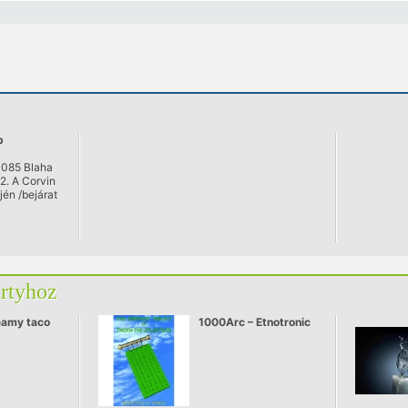
b
1085 Blaha
-2. A Corvin
jén /bejárat
Béla
artyhoz
eamy taco
1000Arc – Etnotronic