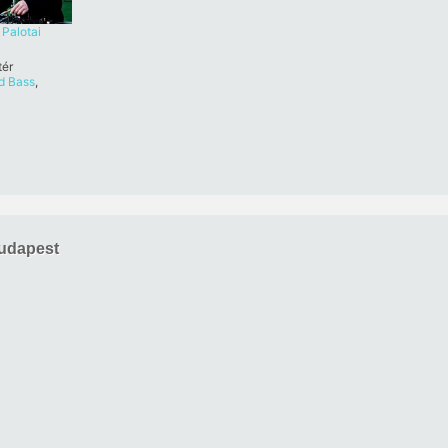
Palotai
tér
d Bass
,
udapest