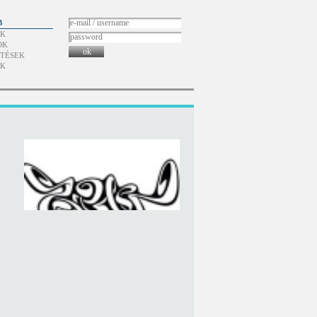
B
ÓK
OK
ok
TÉSEK
ÓK