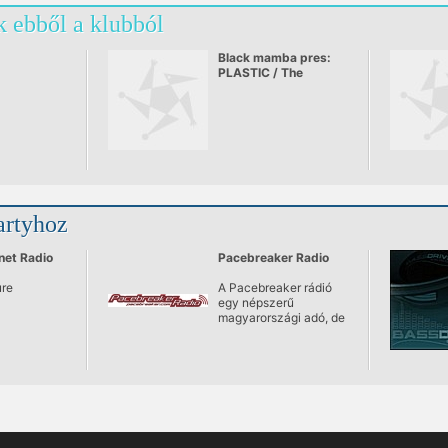
 ebből a klubból
Black mamba pres:
PLASTIC / The
Advent
artyhoz
net Radio
Pacebreaker Radio
ure
A Pacebreaker rádió
egy népszerű
magyarországi adó, de
az egész világon
ismert.