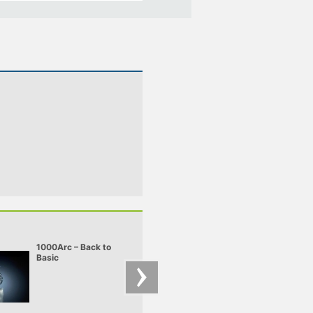
1000Arc – Back to
1000Arc –
Basic
Balkanistic-Instant
live