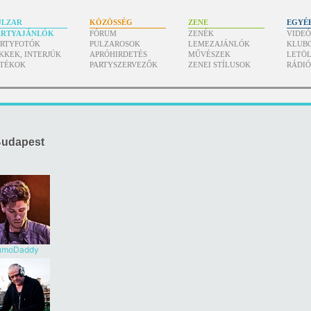
ULZAR
KÖZÖSSÉG
ZENE
EGYÉ
ARTYAJÁNLÓK
FÓRUM
ZENÉK
VIDE
ARTYFOTÓK
PULZAROSOK
LEMEZAJÁNLÓK
KLUB
KKEK, INTERJÚK
APRÓHIRDETÉS
MŰVÉSZEK
LETÖL
ÁTÉKOK
PARTYSZERVEZŐK
ZENEI STÍLUSOK
RÁDI
Budapest
umoDaddy