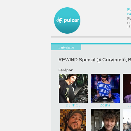
P
P
P
CI
J
Partyajánló
REWIND Special @ Corvintető, 
Fellépők
DJ N1CE
Zosha
J