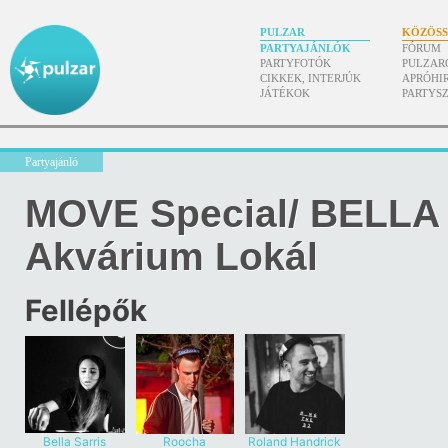
PULZAR
KÖZÖS
PARTYAJÁNLÓK
FÓRUM
PARTYFOTÓK
PULZAR
CIKKEK, INTERJÚK
APRÓHI
JÁTÉKOK
PARTYS
Partyajánló
MOVE Special/ BELLA
Akvárium Lokál
Fellépők
Bella Sarris
Roocha
Roland Handrick