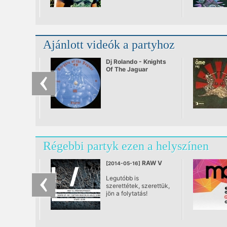
Ajánlott videók a partyhoz
Dj Rolando - Knights
Of The Jaguar
Régebbi partyk ezen a helyszínen
RAW V
[2014-05-16]
Legutóbb is
szerettétek, szerettük,
jön a folytatás!