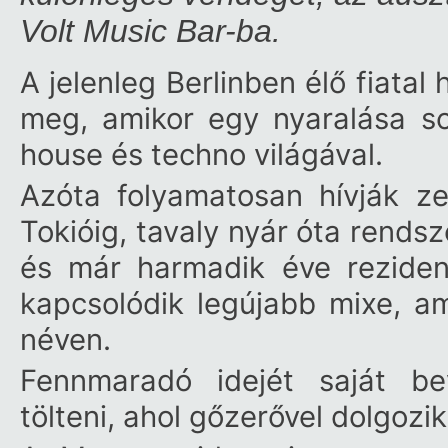
Volt Music Bar-ba.
A jelenleg Berlinben élő fiatal
meg, amikor egy nyaralása s
house és techno világával.
Azóta folyamatosan hívják ze
Tokióig, tavaly nyár óta rendsz
és már harmadik éve rezide
kapcsolódik legújabb mixe, ami
néven.
Fennmaradó idejét saját bev
tölteni, ahol gőzerővel dolgozi