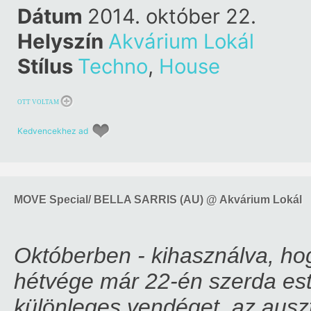
Dátum
2014. október 22.
Helyszín
Akvárium Lokál
Stílus
Techno
,
House
OTT VOLTAM
Kedvencekhez ad
MOVE Special/ BELLA SARRIS (AU) @ Akvárium Lokál
Októberben - kihasználva, ho
hétvége már 22-én szerda est
különleges vendéget, az auszt