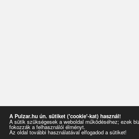
A Pulzar.hu ún. sütiket ('cookie'-kat) használ!
A sütik szükségesek a weboldal működéséhez; ezek biz
fokozzák a felhasználói élményt.
Az oldal további használatával elfogadod a sütiket!
Pulzar
›
Partyajánlók
›
2014
›
október
›
22
›
MOVE Special/ BELLA SARRIS (AU)