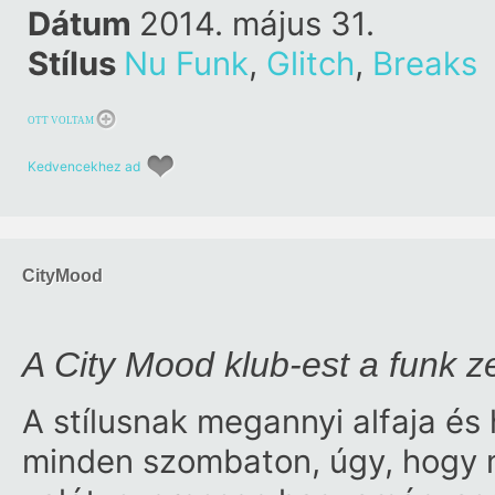
Dátum
2014. május 31.
Stílus
Nu Funk
,
Glitch
,
Breaks
OTT VOLTAM
Kedvencekhez ad
CityMood
A City Mood klub-est a funk z
A stílusnak megannyi alfaja és 
minden szombaton, úgy, hogy 