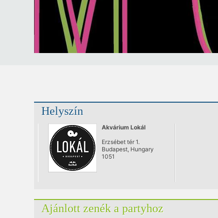
Helyszín
Akvárium Lokál
Erzsébet tér 1.
Budapest, Hungary
1051
Ajánlott zenék a partyhoz