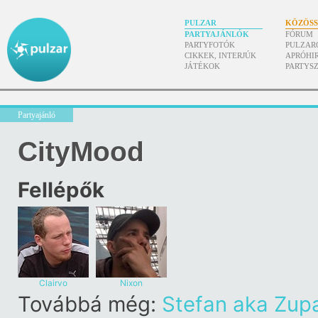
PULZAR
KÖZÖS
PARTYAJÁNLÓK
FÓRUM
PARTYFOTÓK
PULZAR
CIKKEK, INTERJÚK
APRÓHI
JÁTÉKOK
PARTYS
Partyajánló
CityMood
Fellépők
Clairvo
Nixon
Továbbá még:
Stefan aka Zup