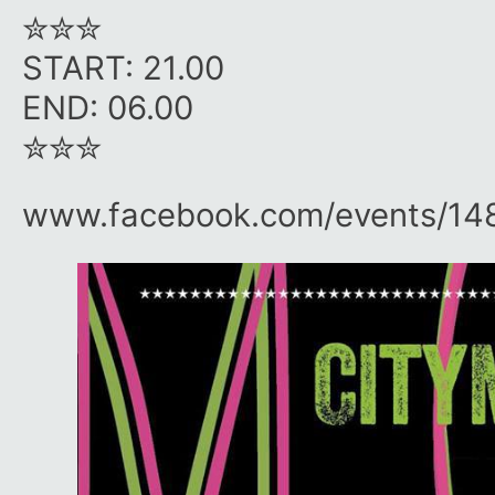
✮✮✮
START: 21.00
END: 06.00
✮✮✮
www.facebook.com/​events/​1