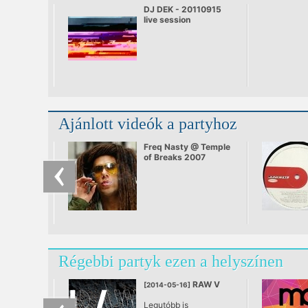
DJ DEK - 20110915
live session
Ajánlott videók a partyhoz
Freq Nasty @ Temple
of Breaks 2007
Régebbi partyk ezen a helyszínen
RAW V
[2014-05-16]
Legutóbb is