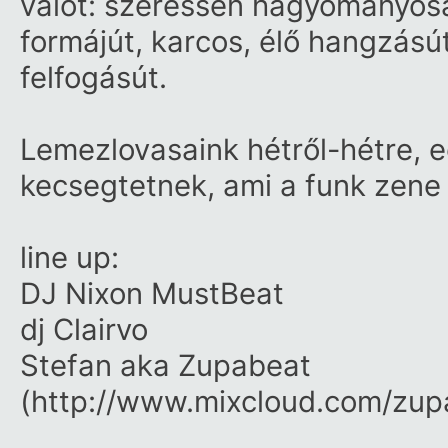
valót: szeressen hagyományosab
formájút, karcos, élő hangzás
f
elfogásút.
Lemezlovasaink hétről-hétre, e
kecsegtetnek, ami a funk zene 
line up:
DJ Nixon MustBeat
dj
Clairvo
Stefan aka Zupabeat
(
http://www.mixcloud.com/
zup