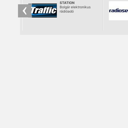
STATION
Bolgár elektronikus
rádióadó