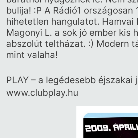
bulija! :P A Rádió1 országosan 
hihetetlen hangulatot. Hamvai P
Magonyi L. a sok jó ember kis he
abszolút teltházat. :) Modern
mint valaha!
PLAY – a legédesebb éjszakai 
www.clubplay.hu