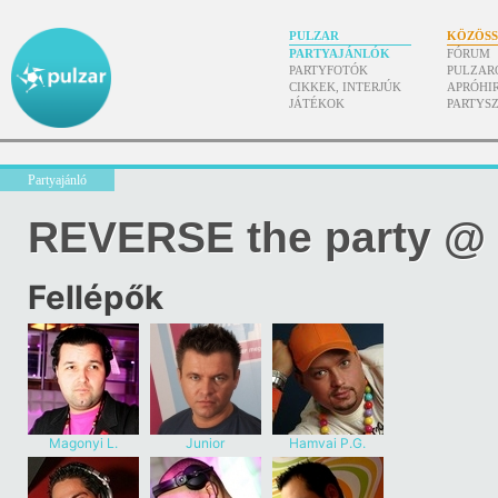
PULZAR
KÖZÖS
PARTYAJÁNLÓK
FÓRUM
PARTYFOTÓK
PULZAR
CIKKEK, INTERJÚK
APRÓHI
JÁTÉKOK
PARTYS
Partyajánló
REVERSE the party @
Fellépők
Magonyi L.
Junior
Hamvai P.G.