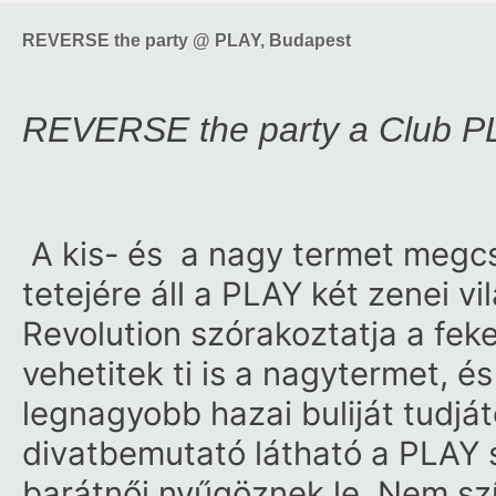
REVERSE the party @ PLAY, Budapest
REVERSE the party a Club PL
A kis- és a nagy termet megcse
tetejére áll a PLAY két zenei v
Revolution szórakoztatja a fek
vehetitek ti is a nagytermet, és
legnagyobb hazai buliját tudját
divatbemutató látható a PLAY s
barátnői nyűgöznek le. Nem s