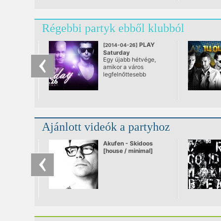
Régebbi partyk ebből klubból
PLAY
[2014-04-26]
Saturday
Egy újabb hétvége,
@ PLAY, Budapest
amikor a város
legfelnőttesebb
játszóterén van a
helyed!
Ajánlott videók a partyhoz
Akufen - Skidoos
[house / minimal]