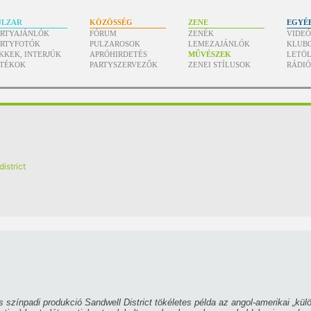
ULZAR
KÖZÖSSÉG
ZENE
EGYÉ
ARTYAJÁNLÓK
FÓRUM
ZENÉK
VIDE
ARTYFOTÓK
PULZAROSOK
LEMEZAJÁNLÓK
KLUB
KKEK, INTERJÚK
APRÓHIRDETÉS
MŰVÉSZEK
LETÖL
ÁTÉKOK
PARTYSZERVEZŐK
ZENEI STÍLUSOK
RÁDI
istrict
 színpadi produkció Sandwell District tökéletes példa az angol-amerikai „külö