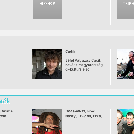
Cadik
Séfel Pál, azaz Cadik
nevét a magyarországi
dj-kultúra első
generációjának és a
kortárs zenék
népszerűsítésének
kontextusában szokás
emlegetni:
otók
Anima
Freq
]
[2008-05-23]
tem
Nasty, TB-gon, Erka,
Palotai