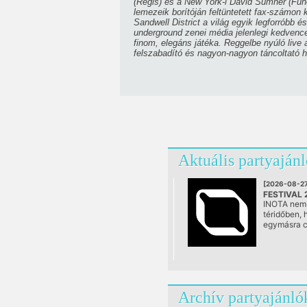
(Regis) és a New York-i David Sumner (Func
lemezeik borítóján feltüntetett fax-számon 
Sandwell District a világ egyik legforróbb é
underground zenei média jelenlegi kedvence
finom, elegáns játéka. Reggelbe nyúló live 
felszabadító és nagyon-nagyon táncoltató h
Aktuális partyaján
[2026-08-27
FESTIVAL 
INOTA nem 
@ Várpalo
téridőben,
egymásra c
mozgalmas 
rétegek arc
egy különle
ahol a szoc
ipari öröksé
alkotói ener
Archív partyajánló
jövő még f
kereső vízi