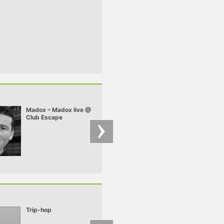
Madox – Madox live @
Chriss Ronson –
Club Escape
Chriss - Deep Felt 
2009.10.10
mix
Trip-hop
Breaks