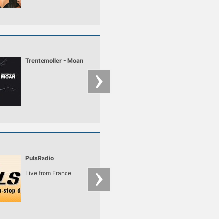
Trentemoller - Moan
Jeff Mills - The Bell
PulsRadio
JustMusic
Live from France