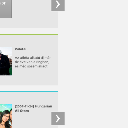
Palotai
Az atléta alkatú dj már
tíz éve van a ringben,
és még sosem akadt,
aki padlóra küldje.
Persze nehezen
akadna ilyen, és nem
csak a lemezek
felkutatásával és
lejátszásával töltött
órák terén szerzett
behozhatatlan előnye
miatt.
Hungarian
Blacklig
[2007-11-24]
[2007-11-17]
All Stars
pres.: Rennie Pilgr