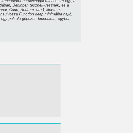
 kapcsolatot a külvilággal mindössze egy, a
ntjában, Berlinben tesznek-vesznek, és a
ónar, Code, Redrum, stb.), illetve az
lensúlyozza Function deep minimálba hajló,
; egy pulzáló gépezet, hipnotikus, egyben