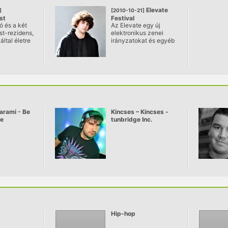
n.
Elevate
]
[2010-10-21]
st
Festival
 és a két
Az Elevate egy új
andwell
t-rezidens,
elektronikus zenei
által életre
irányzatokat és egyéb
dapest
at célja,
művészeti ágakat
assa,
bemutató és komoly
 techno
társadalmi
: mély,
problémákat fókuszba
etes és
állító osztrák
sen
rendezvénysorozat. A
. Ennek
fesztivál fő helyszíne a
gyekszik
grazi Schlossberg, ahol
zerességgel
a különböző termeket
arami - Be
Kincses – Kincses -
dapestre a
a rendezvény
ve
tunbridge Inc.
lis
névadójául is szolgáló
mit például
liftekkel lehet elérni.
dwell
vű formációt.
Hip-hop