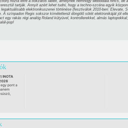
tion) hozta létre a tiokzatos labelt, amelynek nemhogy weboldala nincs, de a
keresztül tartják. Annyit azért lehet tudni, hogy a techno-szcéna egyik közpo
s legaktuálisabb elektronikuszenei történése (fesztiválok 2010-ben: Elevate, S
. A színpadon Regis sokszor kíméletlenül döngölő sötét elektronikáját jól el
act egy rakás régi analóg Roland kütyüvel, kontrollerekkel, almás laptopokkal
alál-pop!
lók
INOTA
]
2026
egy pont a
ta
 hanem
súszó,
történelmi
hitektúrája:
ges hely,
ialista múlt
ge, a jelen
giái és a
k
ormákat
ói egyszerre