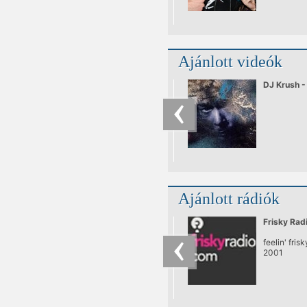
Ajánlott videók
DJ Krush -
Ajánlott rádiók
Frisky Rad
feelin' fris
2001