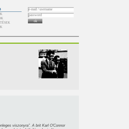
B
ÓK
OK
ok
TÉSEK
ÓK
nleges viszonyra”. A brit Karl O'Connor