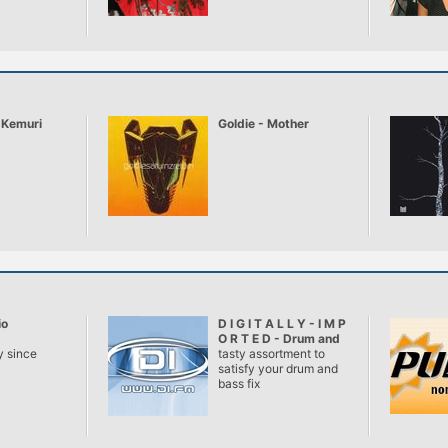
 Kemuri
Goldie - Mother
io
D I G I T A L L Y - I M P
O R T E D - Drum and
ky since
Bass
tasty assortment to
satisfy your drum and
bass fix