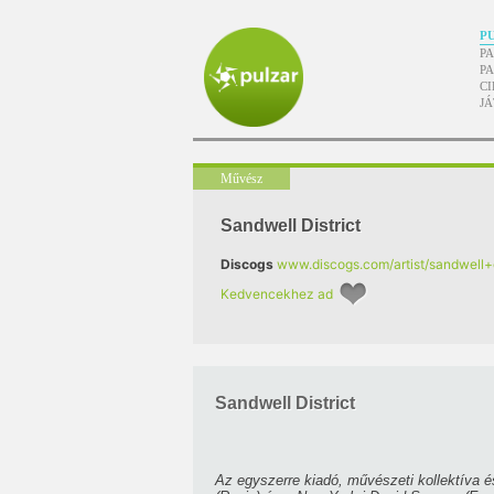
P
P
P
CI
J
Művész
Sandwell District
Discogs
www.discogs.com/artist/sandwell+d
Kedvencekhez ad
Sandwell District
Az egyszerre kiadó, művészeti kollektíva és