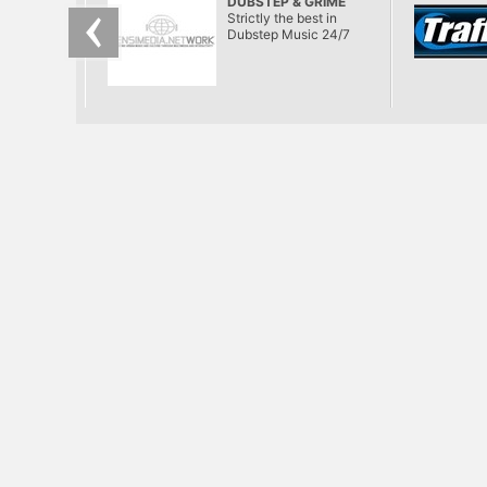
DUBSTEP & GRIME
remek italok egészen
RADIO
Strictly the best in
naplementéig.
Dubstep Music 24/7