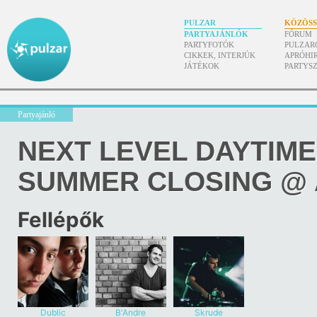
PULZAR
KÖZÖS
PARTYAJÁNLÓK
FÓRUM
PARTYFOTÓK
PULZAR
CIKKEK, INTERJÚK
APRÓHI
JÁTÉKOK
PARTYS
Partyajánló
NEXT LEVEL DAYTIME
SUMMER CLOSING @ 
Fellépők
Dublic
B'Andre
Skrude