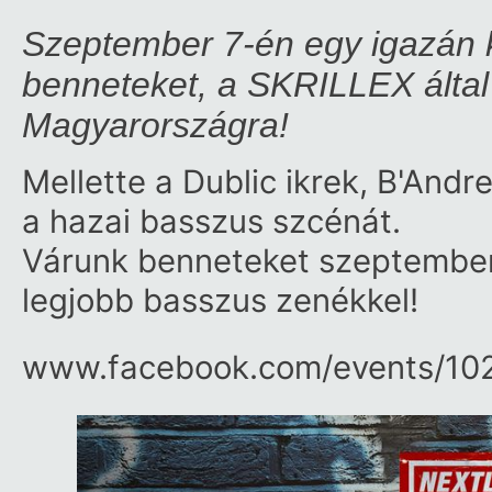
Szeptember 7-én egy igazán kü
benneteket, a SKRILLEX által
Magyarországra!
Mellette a Dublic ikrek, B'An
a hazai basszus szcénát.
Várunk benneteket szeptember
legjobb basszus zenékkel!
www.facebook.com/​events/​1