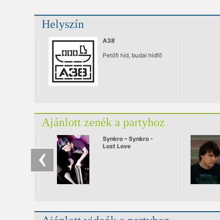
Helyszín
A38
Petőfi híd, budai hídfő
Ajánlott zenék a partyhoz
Synkro – Synkro -
Lost Love