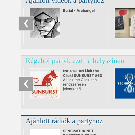
Ajánlott videók a partyhoz
Burial - Archangel
Régebbi partyk ezen a helyszínen
Lick the
[2014-08-02]
Click! SUNBURST #60
A Lick the Click! trió
@ A38, Budapest
rendszeresen
jelentkező
rendszertelen
klubNapja. A város
első teljes értékű
nappali tánc „estje”,
ami végre se nem after,
se nem before. Ebéd
Ajánlott rádiók a partyhoz
utáni lazulás a Dunán.
Bólogatós,
kézfelrakós,
SENSIMEDIA.NET
mosolygós zenék,