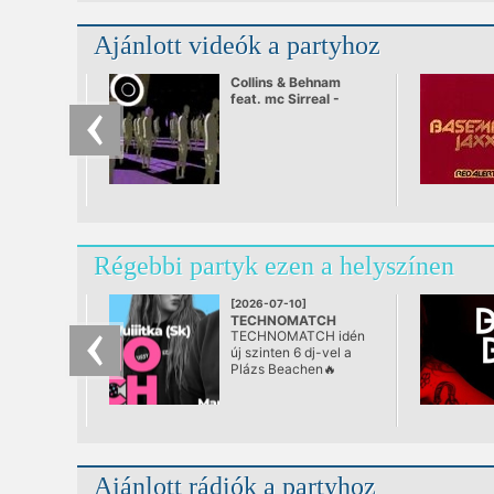
Ajánlott videók a partyhoz
Collins & Behnam
feat. mc Sirreal -
Power Recycling
Régebbi partyk ezen a helyszínen
[2026-07-10]
TECHNOMATCH
TECHNOMATCH idén
2026 @ Plázs Siófok
új szinten 6 dj-vel a
@ Plázs Siófok
Plázs Beachen🔥
Ajánlott rádiók a partyhoz