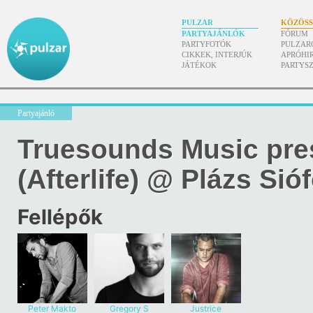
PULZAR
KÖZÖS
PARTYAJÁNLÓK
FÓRUM
PARTYFOTÓK
PULZAR
CIKKEK, INTERJÚK
APRÓHI
JÁTÉKOK
PARTYS
Partyajánló
Truesounds Music pre
(Afterlife) @ Plázs Sió
Fellépők
Peter Makto
Gregory S
Justrice