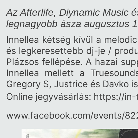
Az Afterlife, Diynamic Music é
legnagyobb ásza augusztus 19
Innellea kétség kívül a melodi
és legkeresettebb dj-je / prod
Plázsos fellépése. A hazai sup
Innellea mellett a Truesoun
Gregory S, Justrice és Davko is
Online jegyvásárlás: https://in
www.facebook.com/​events/​8