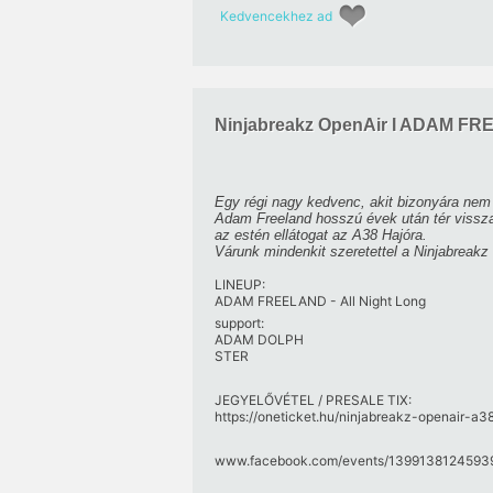
Kedvencekhez ad
Ninjabreakz OpenAir I ADAM FR
Egy régi nagy kedvenc, akit bizonyára nem 
Adam Freeland hosszú évek után tér vissza 
az estén ellátogat az A38 Hajóra.
Várunk mindenkit szeretettel a Ninjabreakz
LINEUP:
ADAM FREELAND - All Night Long
support:
ADAM DOLPH
STER
JEGYELŐVÉTEL / PRESALE TIX:
https://oneticket.hu/ninjabreakz-openair-a
www.facebook.com/​events/​13991381245939