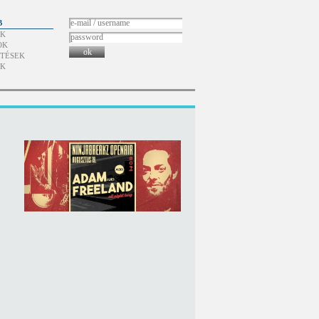
B
ÓK
OK
ok
TÉSEK
ÓK