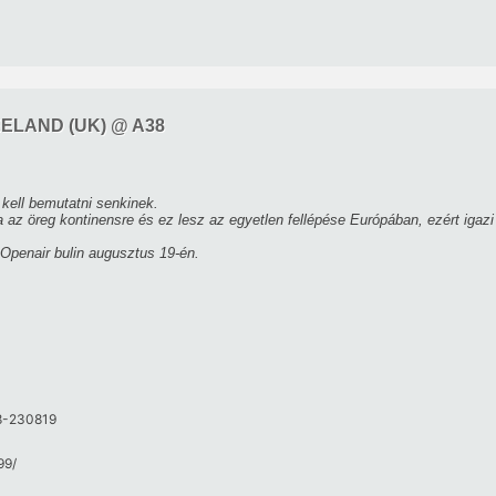
EELAND (UK) @ A38
kell bemutatni senkinek.
az öreg kontinensre és ez lesz az egyetlen fellépése Európában, ezért igaz
 Openair bulin augusztus 19-én.
38-230819
9/​