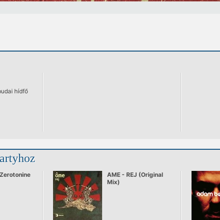
budai hídfő
partyhoz
 Zerotonine
AME - REJ (Original
Mix)