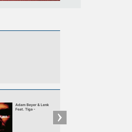
Adam Beyer & Lenk
Adam Freeland - W
Feat. Tiga -
Want Your Soul
Heartbreaker