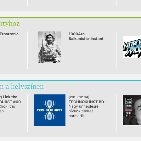
artyhoz
Etnotronic
1000Arc –
Balkanistic-Instant
live
n a helyszínen
Lick the
]
[2013-12-14]
NBURST #60
TECHNOKUNST BD-
lick! trió
Nagy ünneplésre
dapest
03 / DAVE CLARKE
en
hívunk titeket
@ A38, Budapest
harmadik
len
születésnapunk
A város
alkalmából, talán az
értékű
eddigi legnagyobbra.
 „estje”,
Tudjuk, hogy merész a
e nem after,
kijelentés három év,