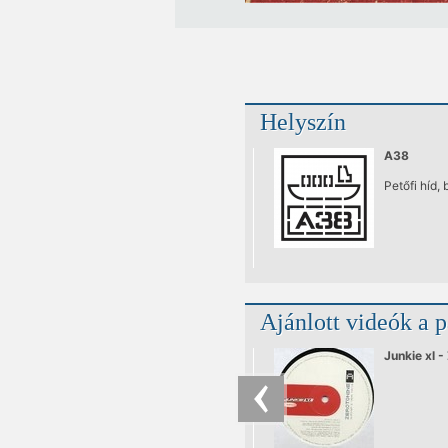
Helyszín
A38
Petőfi híd, 
Ajánlott videók a 
Junkie xl -