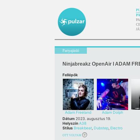
P
P
P
CI
J
Partyajánló
Ninjabreakz OpenAir I ADAM F
Fellépők
Adam Freeland
Adam Dolph
Dátum
2023. augusztus 19.
Helyszín
A38
Stílus
Breakbeat
,
Dubstep
,
Electro
OTT VOLTAM