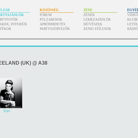
ULZAR
KÖZÖSSÉG
ZENE
EGYÉ
ARTYAJÁNLÓK
FÓRUM
ZENÉK
VIDE
ARTYFOTÓK
PULZAROSOK
LEMEZAJÁNLÓK
KLUB
KKEK, INTERJÚK
APRÓHIRDETÉS
MŰVÉSZEK
LETÖL
ÁTÉKOK
PARTYSZERVEZŐK
ZENEI STÍLUSOK
RÁDI
REELAND (UK) @ A38
Ster