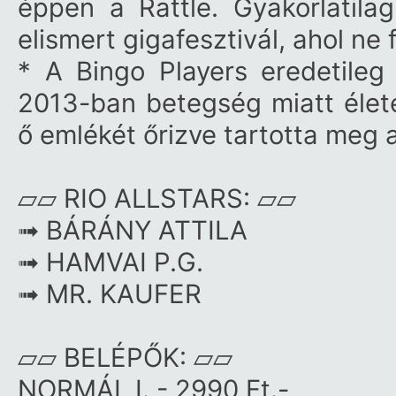
éppen a Rattle. Gyakorlatila
elismert gigafesztivál, ahol ne
* A Bingo Players eredetileg
2013-ban betegség miatt élet
ő emlékét őrizve tartotta meg
▱▱ RIO ALLSTARS: ▱▱
➟ BÁRÁNY ATTILA
➟ HAMVAI P.G.
➟ MR. KAUFER
▱▱ BELÉPŐK: ▱▱
NORMÁL I. - 2990 Ft.-