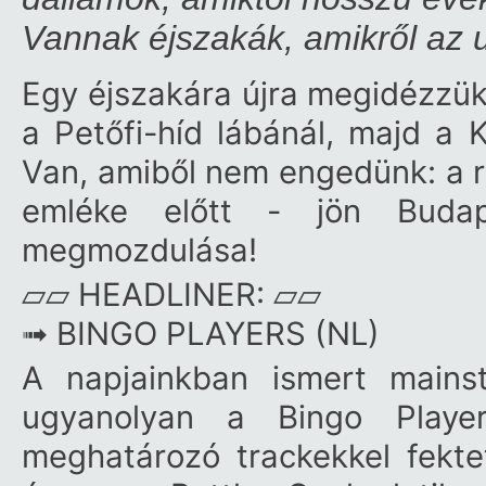
Vannak éjszakák, amikről az
Egy éjszakára újra megidézzük 
a Petőfi-híd lábánál, majd a 
Van, amiből nem engedünk: a ré
emléke előtt - jön Budap
megmozdulása!
▱▱ HEADLINER: ▱▱
➟ BINGO PLAYERS (NL)
A napjainkban ismert mains
ugyanolyan a Bingo Player
meghatározó trackekkel fekte