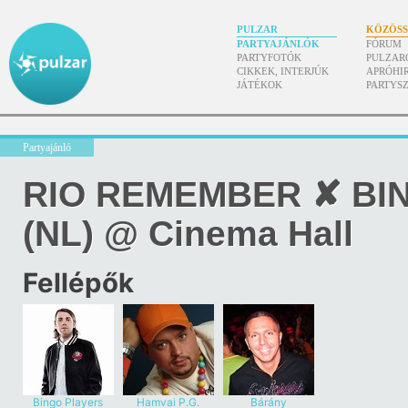
PULZAR
KÖZÖS
PARTYAJÁNLÓK
FÓRUM
PARTYFOTÓK
PULZAR
CIKKEK, INTERJÚK
APRÓHI
JÁTÉKOK
PARTYS
Partyajánló
RIO REMEMBER ✘ BI
(NL) @ Cinema Hall
Fellépők
Bingo Players
Hamvai P.G.
Bárány