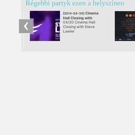
Régebbi partyk ezen a helyszínen
Cinema
[2014-04-30]
Hall Closing with
04/30 Cinema Hall
Steve Lawler
Closing with Steve
@ Cinema Hall,
Lawler
Budapest