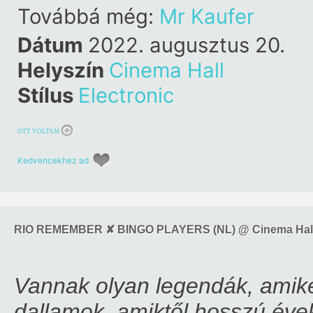
Továbbá még:
Mr Kaufer
Dátum
2022. augusztus 20.
Helyszín
Cinema Hall
Stílus
Electronic
OTT VOLTAM
Kedvencekhez ad
RIO REMEMBER ✘ BINGO PLAYERS (NL) @ Cinema Hal
Vannak olyan legendák, amik
dallamok, amiktől hosszú éve