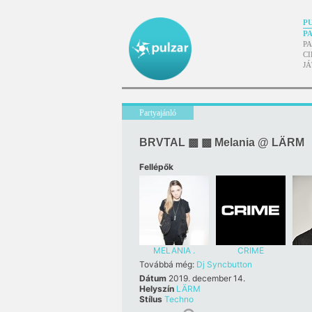
P
P
P
CI
J
Partyajánló
BRVTAL ▩ ▩ Melania @ LÄRM
Fellépők
MELANIA .
CRIME
Továbbá még:
Dj Syncbutton
Dátum
2019. december 14.
Helyszín
LÄRM
Stílus
Techno