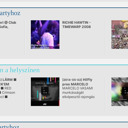
partyhoz
eri @ Club
RICHIE HAWTIN -
Sofia,
TIMEWARP 2008
1.11.2006
n a helyszínen
LÄRM ■
Hi!Fly
]
[2014-05-02]
CK'EM
pres MARCELO
 ■ RED
MARCELO VASAMI
VASAMI
 Crimson
munkásságát
ect ■
elképesztő rajongás
övezi az up-to-date
zenekedvelők körében
Magyarországon. Még
mi, sokat látott
partiszervezők is
csodálkoztunk a
artyhoz
visszajelzések