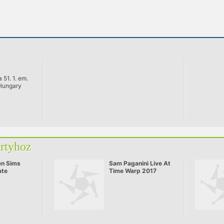
 51. 1. em.
Hungary
artyhoz
en Sims
Sam Paganini Live At
ate
Time Warp 2017