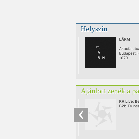
Helyszín
LÄRM
Akácfa utca
Budapest, 
1073
Ajánlott zenék a p
RA Live: B
B2b Trunc