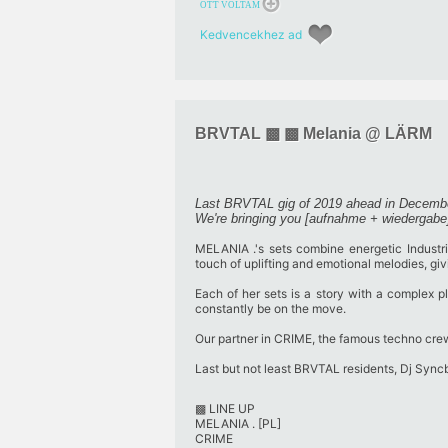
OTT VOLTAM
Kedvencekhez ad
BRVTAL ▩ ▩ Melania @ LÄRM
Last BRVTAL gig of 2019 ahead in Decembe
We're bringing you [aufnahme + wiedergabe]'
MELANIA .
's sets combine energetic Indust
touch of uplifting and emotional melodies, g
Each of her sets is a story with a complex p
constantly be on the move.
Our partner in
CRIME
, the famous techno crew 
Last but not least BRVTAL residents, Dj Syncb
▩ LINE UP
MELANIA .
[PL]
CRIME