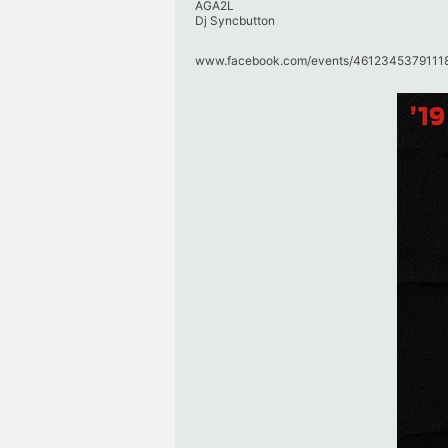
AGA2L
Dj Syncbutton
www.facebook.com/​events/​46123453791118