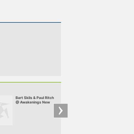
Bart Skils & Paul Ritch
Budai – Budai -
@ Awakenings New
Indamix 4
Year Eve Special