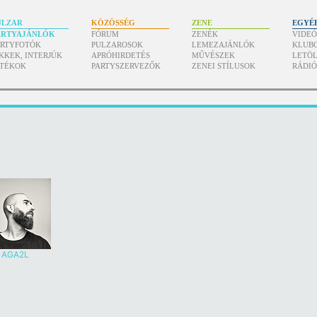
ULZAR
KÖZÖSSÉG
ZENE
EGYÉ
ARTYAJÁNLÓK
FÓRUM
ZENÉK
VIDE
ARTYFOTÓK
PULZAROSOK
LEMEZAJÁNLÓK
KLUB
KKEK, INTERJÚK
APRÓHIRDETÉS
MŰVÉSZEK
LETÖL
ÁTÉKOK
PARTYSZERVEZŐK
ZENEI STÍLUSOK
RÁDI
AGA2L