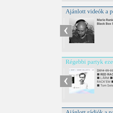
Ajánlott videók a 
Mario Rani
Black Box 
Bulgaria 1
Régebbi partyk eze
[2014-05-03
■ RED RA
■ LÄRM ■
@ LÄRM
RACK'EM ■
■ Tom Sel
Ajánlott rádiók a p