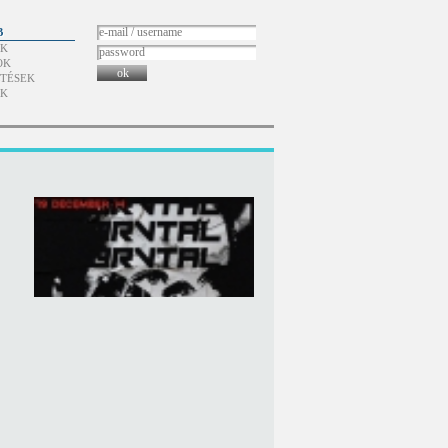
B
ÓK
OK
ok
TÉSEK
ÓK