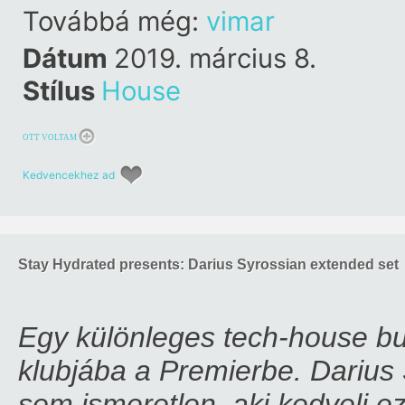
SYROSSIAN
Továbbá még:
vimar
Dátum
2019. március 8.
Stílus
House
OTT VOLTAM
Kedvencekhez ad
Stay Hydrated presents: Darius Syrossian extended set
Egy különleges tech-house bul
klubjába a Premierbe. Darius
sem ismeretlen, aki kedveli ez