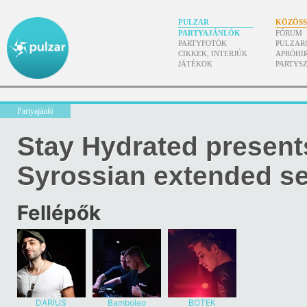
PULZAR
KÖZÖS
PARTYAJÁNLÓK
FÓRUM
PARTYFOTÓK
PULZAR
CIKKEK, INTERJÚK
APRÓHI
JÁTÉKOK
PARTYS
Partyajánló
Stay Hydrated present
Syrossian extended se
Fellépők
DARIUS
Bamboleo
BOTEK