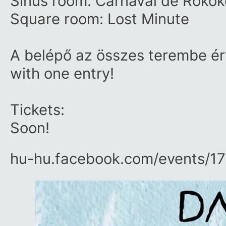
Sinus room: Carnaval de Roko
Square room:
Lost Minute
A belépő az összes terembe érv
with one entry!
Tickets:
Soon!
hu-hu.facebook.com/​events/​