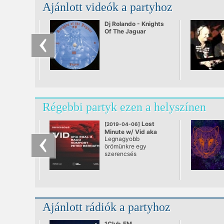
Ajánlott videók a partyhoz
Dj Rolando - Knights
Of The Jaguar
Régebbi partyk ezen a helyszínen
Lost
[2019-04-06]
Minute w/ Vid aka
Legnagyobb
Egal 3
örömünkre egy
szerencsés
csillagászati
együttállásnak
köszönhetően ismét
Budapest közeli
pozicióba kerül az
egyik legnagyobb
Ajánlott rádiók a partyhoz
hatású kedvencünk
Vid aka Egal 3. Fiatal
kora ellenére már
1Club.FM