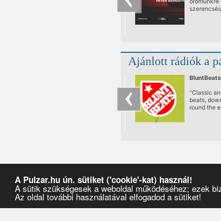
örömünkre
szerencsés
csillagásza
együttállá
köszönhető
Budapest k
pozicióba k
egyik legn
Ajánlott rádiók a p
hatású ke
Vid aka Egal
kora ellené
BluntBeats
közel évti
produceri 
"Classic an
elképesztő
beats, down
és mennyis
round the e
k, egy albu
people who
számtalan 
know better
formájában
meg a gyüm
Túlzás nélk
állíthatjuk,
évről-évre 
folyamatos
megújulni 
A Pulzar.hu ún. sütiket ('cookie'-kat) használ!
romániai o
A sütik szükségesek a weboldal működéséhez; ezek bizt
kézműves
minimaltec
Az oldal további használatával elfogadod a sütiket!
színtér egy
legkiválóbb
nyílik alka