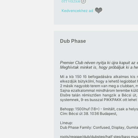
OTT VOLTAM
Kedvencekhez ad
Dub Phase
Premier Club néven nyitja ki újra kapuit az
Meghívtak minket is, hogy próbáljuk ki a he
Mi a kb 150 fő befogadására alkalmas kis 
elkezdjük bütykölni, hogy a lehető legjobbat 
2 másik nagyobb terem van meg a clubban, min
Sajna ezalkalommal mindhárom terembe külön 
Elsőre talán rémisztően hangzik a Bécsi út
systemnek, 9-es busszal PIKKPAKK ott lehet lenni
Behopp: 1500huf (18+) - limitált, csak a hely
Cím: Bécsi út 38. 1036 Budapest,
Lineup:
Dub Phase Family: Confused, Display, Gumil
roots/reggae/dub/dubstep/half step/bass mus