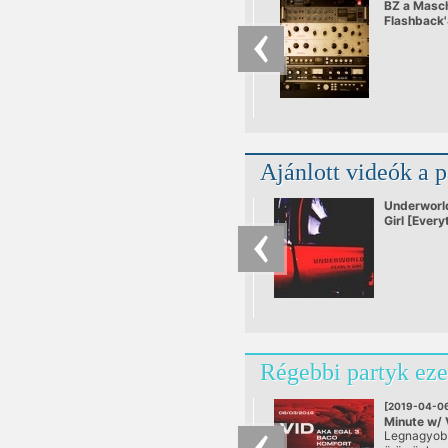
BZ a Masc
Flashback
Ajánlott videók a 
Underworld
Girl [Every
Everything
Régebbi partyk eze
[2019-04-0
Minute w/ 
Legnagyob
Egal 3