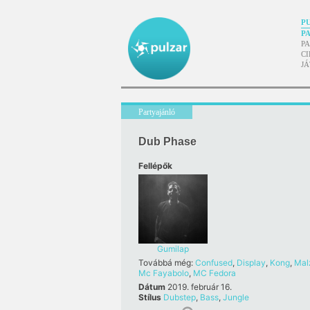
P
P
P
CI
J
Partyajánló
Dub Phase
Fellépők
Gumilap
Továbbá még:
Confused
,
Display
,
Kong
,
Mal
Mc Fayabolo
,
MC Fedora
Dátum
2019. február 16.
Stílus
Dubstep
,
Bass
,
Jungle