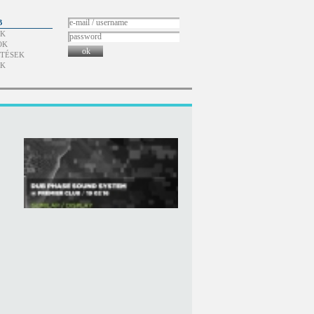
B
ÓK
OK
ok
TÉSEK
ÓK