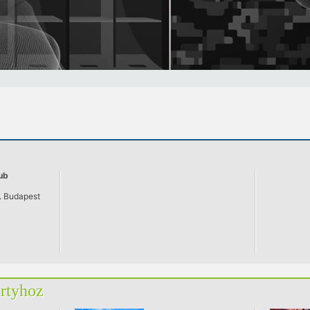
ub
. Budapest
artyhoz