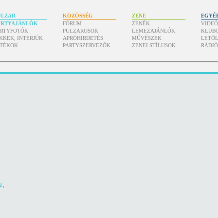
ULZAR
KÖZÖSSÉG
ZENE
EGYÉ
ARTYAJÁNLÓK
FÓRUM
ZENÉK
VIDE
ARTYFOTÓK
PULZAROSOK
LEMEZAJÁNLÓK
KLUB
KKEK, INTERJÚK
APRÓHIRDETÉS
MŰVÉSZEK
LETÖL
ÁTÉKOK
PARTYSZERVEZŐK
ZENEI STÍLUSOK
RÁDI
z
,