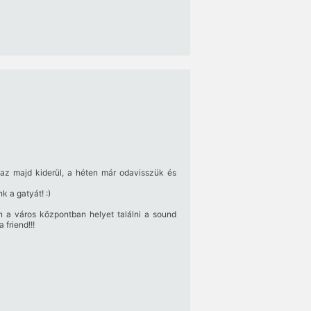
az majd kiderül, a héten már odavisszük és
 a gatyát! :)
n a város központban helyet találni a sound
 friend!!!