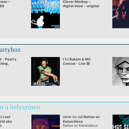
heen –
Clever Monkey –
'88
digital skew - original
mix.mp3
partyhoz
 - Pearl's
LTJ Bukem & MC
thing,
Conrad - Live @
]
Electronic Beats
n a helyszínen
Lost
Rattus w/
6]
[2019-03-22]
Vid aka
Kaiserdisco
b
Rattus w/ Kaiserdisco
@ Premier Club