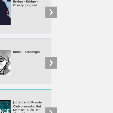
Bridge – Bridge -
Borgore – borgore 
Chesty (original
sick tired
dubstep remix)
Burial - Archangel
Andy C @ Westfes
2006
Premier
VAULT
[2019-03-14]
[2019-03-09]
Club presents: Hot
Kas:st Live & VII
Március 14-én Hot
Epic synth lines,
Since 82
Circle ▼