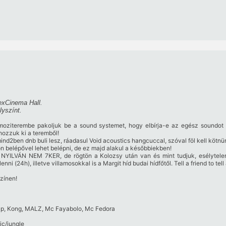
 exCinema Hall.
lyszínt.
moziterembe pakoljuk be a sound systemet, hogy elbírja-e az egész soundot 
hozzuk ki a teremből!
d2ben dnb buli lesz, ráadasul Void acoustics hangcuccal, szóval föl kell kötnünk
belépővel lehet belépni, de ez majd alakul a későbbiekben!
, NYILVÁN NEM 7KER, de rögtön a Kolozsy után van és mint tudjuk, esélytele
 (24h), illetve villamosokkal is a Margit híd budai hídfőtől. Tell a friend to tell a
színen!
ap, Kong, MALZ, Mc Fayabolo, Mc Fedora
ic/jungle