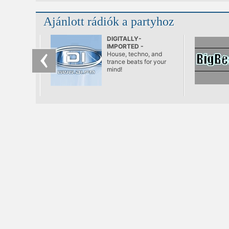
Ajánlott rádiók a partyhoz
DIGITALLY-
IMPORTED -
Progressive
House, techno, and
trance beats for your
mind!