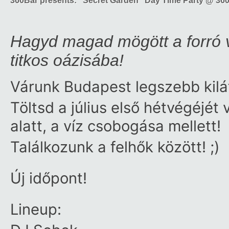
360Bar presents: "Secret Garden" Day Time Party @ 360
Hagyd magad mögött a forró v
titkos oázisába!
Várunk Budapest legszebb kilá
Töltsd a július első hétvégéjét
alatt, a víz csobogása mellett!
Találkozunk a felhők között! ;)
Új időpont!
Lineup: