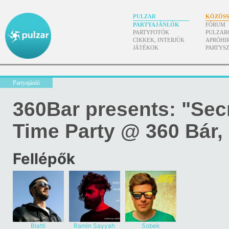
PULZAR
KÖZÖS
PARTYAJÁNLÓK
FÓRUM
PARTYFOTÓK
PULZAR
CIKKEK, INTERJÚK
APRÓHI
JÁTÉKOK
PARTYS
Partyajánló
360Bar presents: "Sec
Time Party @ 360 Bár,
Fellépők
Blatti
Ramin Sayyah
Sobek