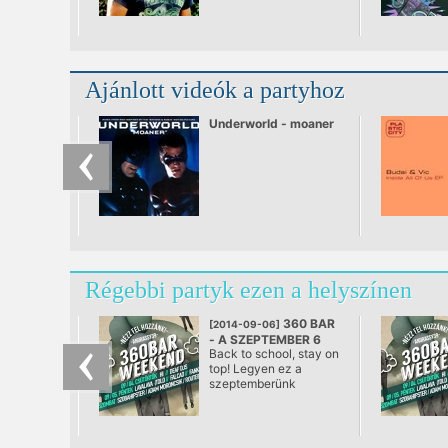
Ajánlott videók a partyhoz
Underworld - moaner
Régebbi partyk ezen a helyszínen
360 BAR
[2014-09-06]
- A SZEPTEMBER 6
Back to school, stay on
@ 360 Bár, Budapest
top! Legyen ez a
szeptemberünk
jelszava, és ameddig
csak lehet húzzuk el a
nyári hétvégi
tető(fokos) hangulatot.