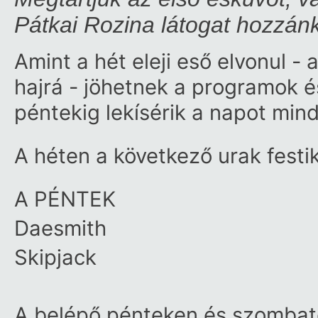
Pátkai Rozina látogat hozzán
Amint a hét eleji eső elvonul -
hajrá - jöhetnek a programok é
péntekig lekísérik a napot min
A héten a következő urak festik
A PÉNTEK
Daesmith
Skipjack
A belépő pénteken és szombat