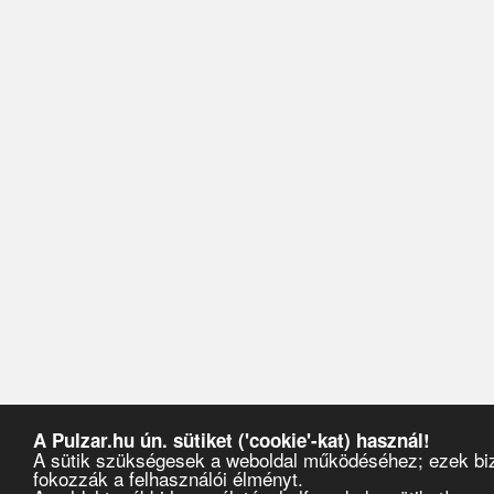
A Pulzar.hu ún. sütiket ('cookie'-kat) használ!
A sütik szükségesek a weboldal működéséhez; ezek biz
fokozzák a felhasználói élményt.
Pulzar
›
Partyajánlók
›
2014
›
július
›
25
›
360 BAR - A JÚLIUS 25