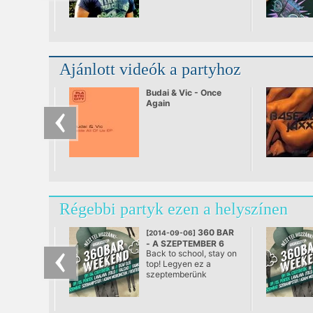
Ajánlott videók a partyhoz
Budai & Vic - Once
Again
Régebbi partyk ezen a helyszínen
360 BAR
[2014-09-06]
- A SZEPTEMBER 6
Back to school, stay on
@ 360 Bár, Budapest
top! Legyen ez a
szeptemberünk
jelszava, és ameddig
csak lehet húzzuk el a
nyári hétvégi