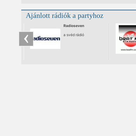
tető(fokos) hangulatot.
Ajánlott rádiók a partyhoz
Radioseven
a svéd rádió