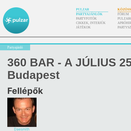
PULZAR
KÖZÖS
PARTYAJÁNLÓK
FÓRUM
PARTYFOTÓK
PULZAR
CIKKEK, INTERJÚK
APRÓHI
JÁTÉKOK
PARTYS
Partyajánló
360 BAR - A JÚLIUS 25
Budapest
Fellépők
Daesmith