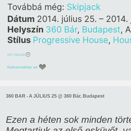
Továbbá még:
Skipjack
Dátum
2014. július 25. – 2014. 
Helyszín
360 Bár
,
Budapest
, 
Stílus
Progressive House
,
Hou
OTT VOLTAM
Kedvencekhez ad
360 BAR - A JÚLIUS 25 @ 360 Bár, Budapest
Ezen a héten sok minden törté
Megtartjuk az első esküvőt, 