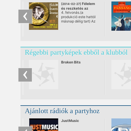
Félelem
[2014-02-27]
és reszketés az
4. felvonás.(a
Instantban 4.
produkció este hattól
@ Instant, Budapest
másnap délig tart) Az
Instant
legnagyobb,legjobban
várt eseménye ismét...
Aki volt a régebbi
bulikon, az tudja miről
van itt szó, aki nem,
Régebbi partyképek ebből a klubból
annak meg:
Broken Bits
Ajánlott rádiók a partyhoz
JustMusic