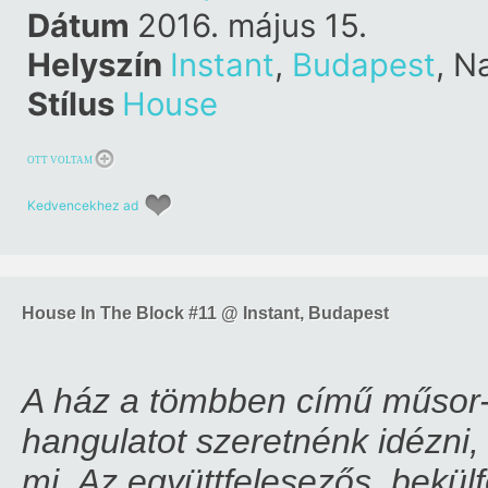
Surfa
Dátum
2016. május 15.
Helyszín
Instant
,
Budapest
, N
Stílus
House
OTT VOLTAM
Kedvencekhez ad
House In The Block #11 @ Instant, Budapest
A ház a tömbben című műsor-f
hangulatot szeretnénk idézni, 
mi. Az együttfelesezős, bekül