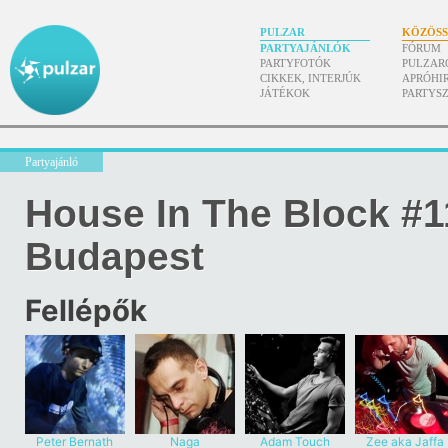
PULZAR
KÖZÖS
PARTYAJÁNLÓK
FÓRUM
PARTYFOTÓK
PULZAR
CIKKEK, INTERJÚK
APRÓHI
JÁTÉKOK
PARTYS
Partyajánló
House In The Block #1
Budapest
Fellépők
Peter Bernath
Naga
Adam Touch
Zee aka Jaffa