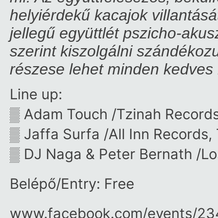
helyiérdekű kacajok villantásá
jellegű együttlét pszicho-akus
szerint kiszolgálni szándékoz
részese lehet minden kedves 
Line up:
▒ Adam Touch /Tzinah Record
▒ Jaffa Surfa /All Inn Records,
▒ DJ Naga & Peter Bernath /Lo
Belépő/Entry: Free
www.facebook.com/​events/​2