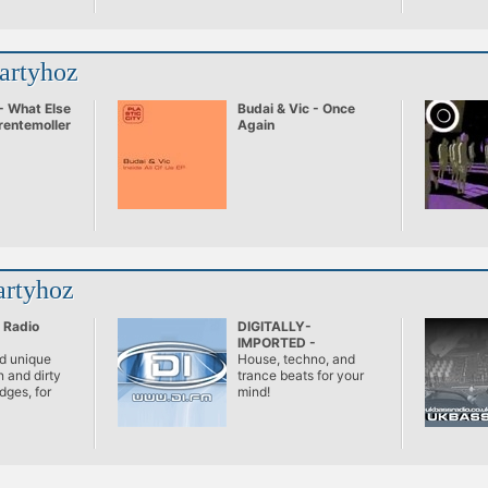
partyhoz
 What Else
Budai & Vic - Once
rentemoller
Again
artyhoz
 Radio
DIGITALLY-
IMPORTED -
d unique
Progressive
House, techno, and
 and dirty
trance beats for your
dges, for
mind!
 should
."