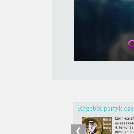
Régebbi partyk eze
[2014-02-27
és reszket
4. felvonás
Instantban
produkció e
@ Instant,