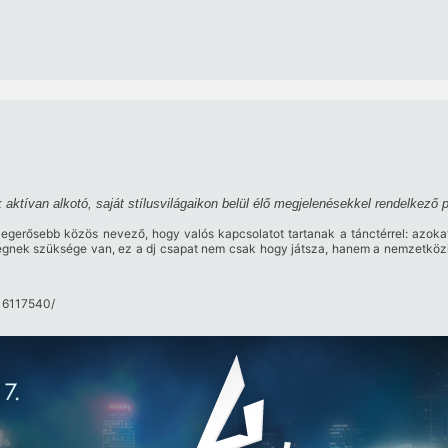
aktívan alkotó, saját stílusvilágaikon belül élő megjelenésekkel rendelkező p
egerősebb közös nevező, hogy valós kapcsolatot tartanak a tánctérrel: azoka
ségnek szüksége van, ez a dj csapat nem csak hogy játsza, hanem a nemzetköz
16117540/​