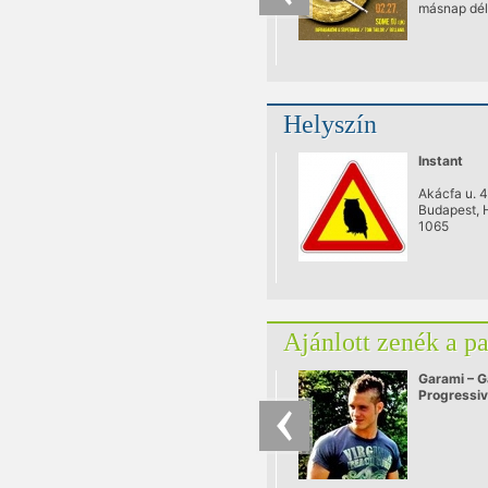
másnap déli
Instant
legnagyobb
várt esemén
Aki volt a 
bulikon, az 
van itt szó,
Helyszín
annak meg
Instant
Akácfa u. 4
Budapest, 
1065
Ajánlott zenék a p
Garami – G
Progressi