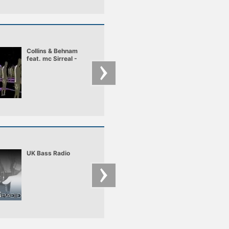
Collins & Behnam
Stanton Warriors
feat. mc Sirreal -
Glastonbury 2008
Power Recycling
UK Bass Radio
BigBeats
THE BEST current a
classic dance track