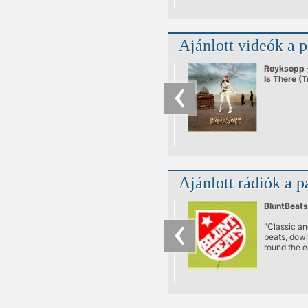
Ajánlott videók a 
Royksopp -
Is There (T
Remix)
Ajánlott rádiók a p
BluntBeats
"Classic an
beats, down
round the e
people who
know better