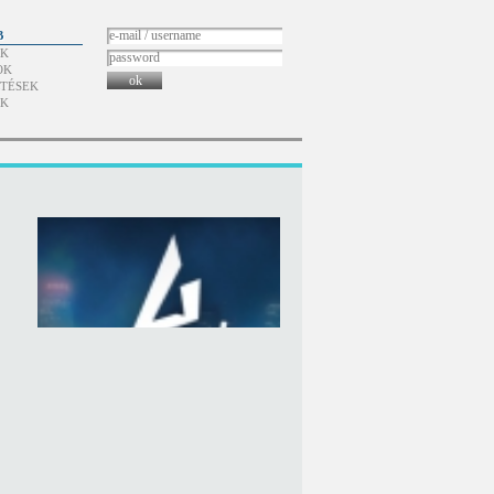
B
ÓK
OK
ok
TÉSEK
ÓK