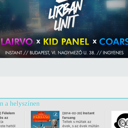
n a helyszínen
Félelem
Instant
]
[2014-02-20]
és az
farsang
.(a
Teltek s múltak az
 4.
@ Instant, Budapest
ste hattól
évek, s az évek múltán
 Budapest