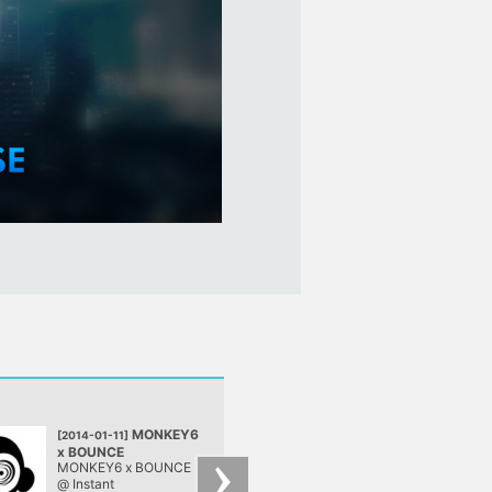
MONKEY6
WE NE
[2014-01-11]
[2014-01-04]
x BOUNCE
UNDERGROUND
MONKEY6 x BOUNCE
WE NEED
@ Instant, Budapest
@ Instant
UNDERGROUND