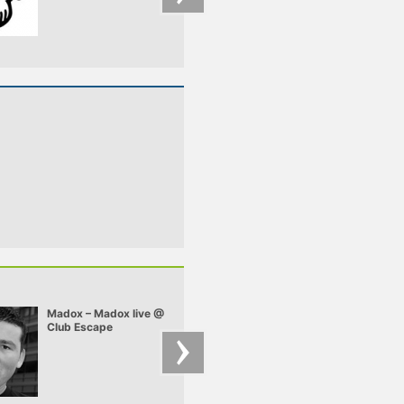
ÉVADNYITÓ
Madox – Madox live @
Chriss Ronson –
Club Escape
Chriss - Deep Felt 
2009.10.10
mix