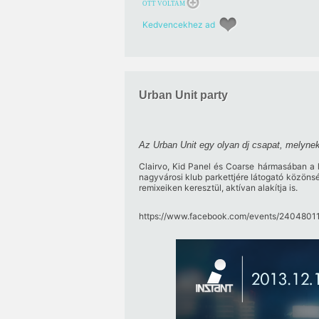
OTT VOLTAM
Kedvencekhez ad
Urban Unit party
Az Urban Unit egy olyan dj csapat, melynek 
Clairvo, Kid Panel és Coarse hármasában a l
nagyvárosi klub parkettjére látogató közön
remixeiken keresztül, aktívan alakítja is.
https:/​/​www.facebook.com/​events/​2404801