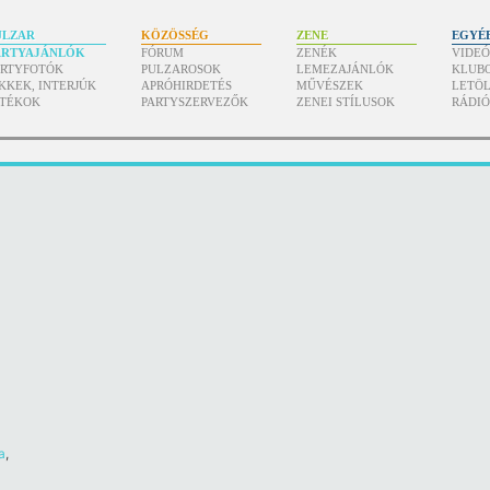
ULZAR
KÖZÖSSÉG
ZENE
EGYÉ
ARTYAJÁNLÓK
FÓRUM
ZENÉK
VIDE
ARTYFOTÓK
PULZAROSOK
LEMEZAJÁNLÓK
KLUB
KKEK, INTERJÚK
APRÓHIRDETÉS
MŰVÉSZEK
LETÖL
ÁTÉKOK
PARTYSZERVEZŐK
ZENEI STÍLUSOK
RÁDI
a
,