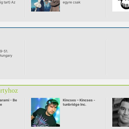
g tart) Az
egyre csak
gyarapodott,
,legjobban
sokasodott a különféle
ye ismét...
gerincesek, mutánsok,
régebbi
puhatestűek,
tudja miről
megszemélyesített
 aki nem,
fogalmak és csak az
:
isten a tanúja, mennyi
megfogalmazhatatlan
külalaknak belsejébe
bújott alakok száma.
9-51.
Hungary
artyhoz
arami - Be
Kincses – Kincses -
ve
tunbridge Inc.