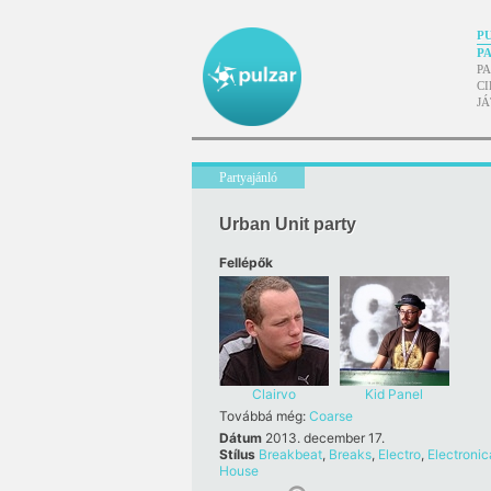
P
P
P
CI
J
Partyajánló
Urban Unit party
Fellépők
Clairvo
Kid Panel
Továbbá még:
Coarse
Dátum
2013. december 17.
Stílus
Breakbeat
,
Breaks
,
Electro
,
Electronic
House