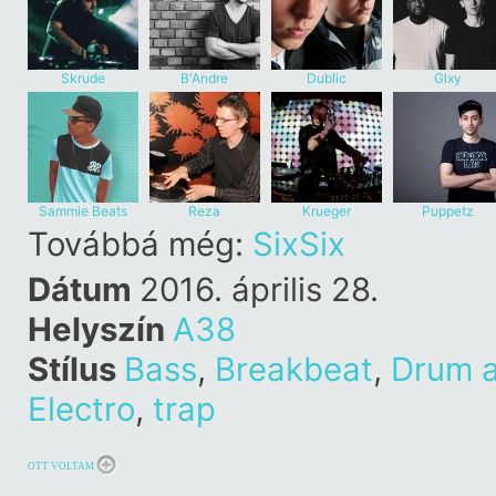
Skrude
B'Andre
Dublic
Glxy
Sammie Beats
Reza
Krueger
Puppetz
Továbbá még:
SixSix
Dátum
2016. április 28.
Helyszín
A38
Stílus
Bass
,
Breakbeat
,
Drum 
Electro
,
trap
OTT VOLTAM