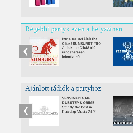
Régebbi partyk ezen a helyszínen
Lick the
[2014-08-02]
Click! SUNBURST #60
A Lick the Click! trió
@ A38, Budapest
rendszeresen
jelentkező
rendszertelen
klubNapja. A város
első teljes értékű
nappali tánc „estje”,
ami végre se nem after,
se nem before. Ebéd
Ajánlott rádiók a partyhoz
utáni lazulás a Dunán.
Bólogatós,
kézfelrakós,
SENSIMEDIA.NET
mosolygós zenék,
DUBSTEP & GRIME
remek italok egészen
RADIO
Strictly the best in
naplementéig.
Dubstep Music 24/7