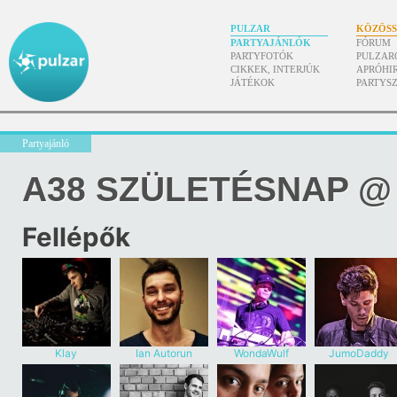
PULZAR
KÖZÖS
PARTYAJÁNLÓK
FÓRUM
PARTYFOTÓK
PULZAR
CIKKEK, INTERJÚK
APRÓHI
JÁTÉKOK
PARTYS
Partyajánló
A38 SZÜLETÉSNAP @
Fellépők
Klay
Ian Autorun
WondaWulf
JumoDaddy