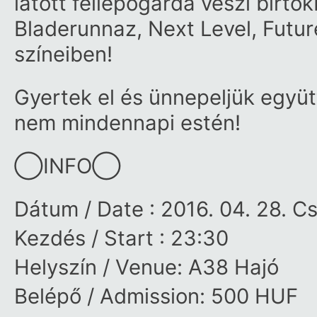
látott fellépőgárda veszi birt
Bladerunnaz, Next Level, Futu
színeiben!
Gyertek el és ünnepeljük együ
nem mindennapi estén!
◯INFO◯
Dátum / Date : 2016. 04. 28. C
Kezdés / Start : 23:30
Helyszín / Venue: A38 Hajó
Belépő / Admission: 500 HUF