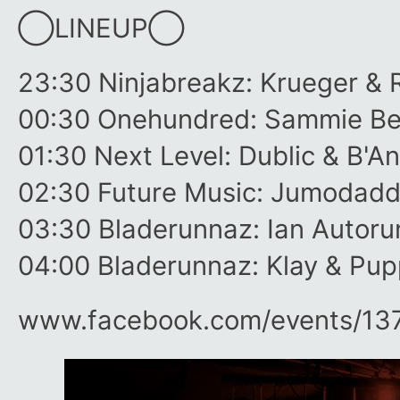
◯LINEUP◯
23:30 Ninjabreakz: Krueger & 
00:30 Onehundred: Sammie Bea
01:30 Next Level: Dublic & B'A
02:30 Future Music: Jumodad
03:30 Bladerunnaz: Ian Autoru
04:00 Bladerunnaz: Klay & Pup
www.facebook.com/​events/​13