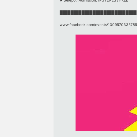
✖ Belépő / Admission: INGYENES / FREE
████████████████████████████
www.facebook.com/​events/​1009570335785