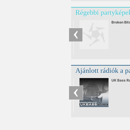
bulikon, az 
van itt szó,
Régebbi partyképek
annak meg
Broken Bit
Ajánlott rádiók a p
UK Bass R