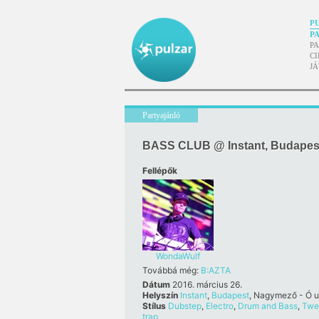
P
P
P
CI
J
Partyajánló
BASS CLUB @ Instant, Budapes
Fellépők
WondaWulf
Továbbá még:
B:AZTA
Dátum
2016. március 26.
Helyszín
Instant
,
Budapest
, Nagymező - Ó u
Stílus
Dubstep
,
Electro
,
Drum and Bass
,
Twe
trap