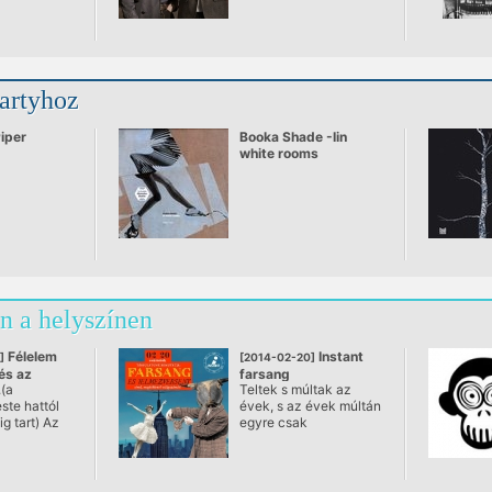
partyhoz
Piper
Booka Shade -Iin
white rooms
n a helyszínen
Félelem
Instant
]
[2014-02-20]
és az
farsang
.(a
Teltek s múltak az
 4.
@ Instant, Budapest
ste hattól
évek, s az évek múltán
 Budapest
g tart) Az
egyre csak
gyarapodott,
,legjobban
sokasodott a különféle
ye ismét...
gerincesek, mutánsok,
régebbi
puhatestűek,