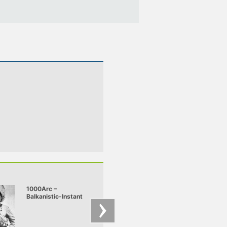
1000Arc –
Andro, Pixa, Nobo
Balkanistic-Instant
Moves – Nobody
live
Moves Promo mix