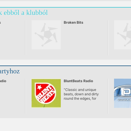
tudja miről
megszemélyesített
 aki nem,
fogalmak és csak az
 ebből a klubból
:
isten a tanúja, mennyi
megfogalmazhatatlan
külalaknak belsejébe
s
Broken Bits
bújott alakok száma.
artyhoz
adio
BluntBeats Radio
"Classic and unique
beats, down and dirty
round the edges, for
people who should
know better."