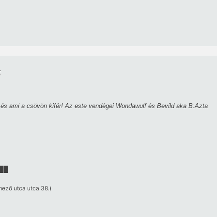
t
és ami a csövön kifér! Az este vendégei Wondawulf és Bevild aka B:Azta
██
mező utca utca 38.)