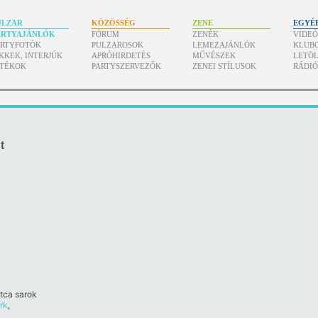
ULZAR
KÖZÖSSÉG
ZENE
EGYÉ
ARTYAJÁNLÓK
FÓRUM
ZENÉK
VIDE
ARTYFOTÓK
PULZAROSOK
LEMEZAJÁNLÓK
KLUB
KKEK, INTERJÚK
APRÓHIRDETÉS
MŰVÉSZEK
LETÖL
ÁTÉKOK
PARTYSZERVEZŐK
ZENEI STÍLUSOK
RÁDI
t
tca sarok
rk
,