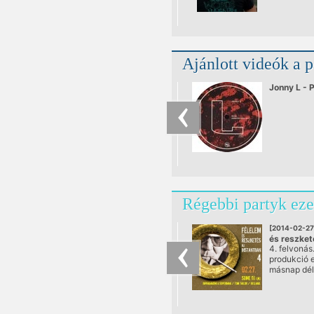
Ajánlott videók a 
Jonny L - 
Régebbi partyk eze
[2014-02-27
és reszket
4. felvonás
Instantban
produkció e
@ Instant,
másnap déli
Instant
legnagyobb
várt esemén
Aki volt a 