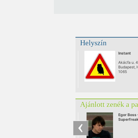
Helyszín
Instant
Akácfa u. 4
Budapest, 
1065
Ajánlott zenék a p
Egor Boss 
Superfreak
Dyson Rem