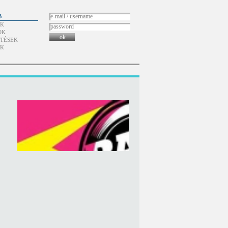
B
ÓK
OK
ok
TÉSEK
ÓK