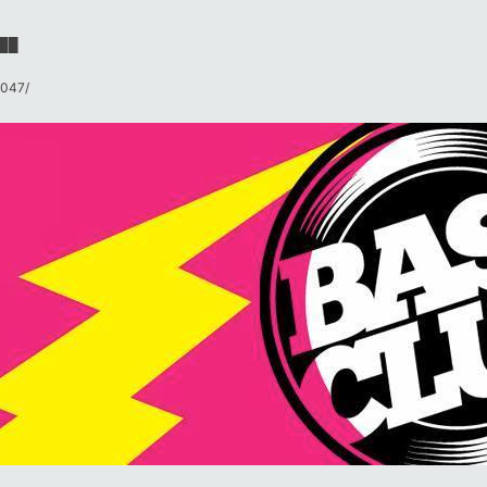
██
047/​