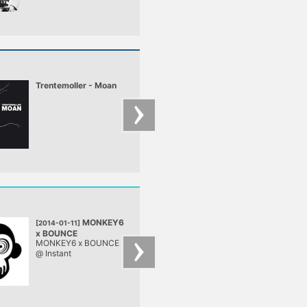
Trentemoller - Moan
Aril Brikha live @
Fuse-In Detroit
MONKEY6
WE NE
[2014-01-11]
[2014-01-04]
x BOUNCE
UNDERGROUND
MONKEY6 x BOUNCE
WE NEED
@ Instant, Budapest
@ Instant
UNDERGROUND
ÉVADNYITÓ