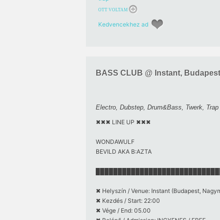
OTT VOLTAM
Kedvencekhez ad
BASS CLUB @ Instant, Budapes
Electro, Dubstep, Drum&Bass, Twerk, Trap 
✖✖✖ LINE UP ✖✖✖
WONDAWULF
BEVILD AKA B:AZTA
████████████████████████████
✖ Helyszín / Venue: Instant (Budapest, Nagy
✖ Kezdés / Start: 22:00
✖ Vége / End: 05.00