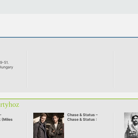
9-51.
Hungary
artyhoz
–
Chase & Status –
 (Miles
Chase & Status :
ix)
Saxon