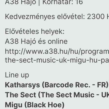
A38 Hajó | Korhatár: 16
Kedvezményes elővétel: 2300
Elővételes helyek:
A38 Hajó és online
http://www.a38.hu/hu/program
the-sect-music-uk-migu-hu-p
Line up
Katharsys (Barcode Rec. - FR)
The Sect (The Sect Music - U
Migu (Black Hoe)