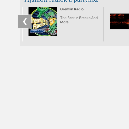
Bólogatós,
kézfelrakós,
Gremlin Radio
mosolygós zenék,
remek italok egészen
The Best In Breaks And
naplementéig.
More