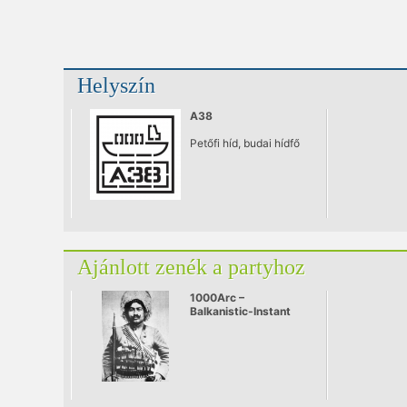
Helyszín
A38
Petőfi híd, budai hídfő
Ajánlott zenék a partyhoz
1000Arc –
Balkanistic-Instant
live