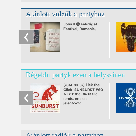
Ajánlott videók a partyhoz
John B @ Felsziget
Festival, Romania,
July 2008
Régebbi partyk ezen a helyszínen
Lick the
[2014-08-02]
Click! SUNBURST #60
A Lick the Click! trió
@ A38, Budapest
rendszeresen
jelentkező
rendszertelen
klubNapja. A város
első teljes értékű
nappali tánc „estje”,
ami végre se nem after,
se nem before. Ebéd
Ajánlott rádiók a partyhoz
utáni lazulás a Dunán.