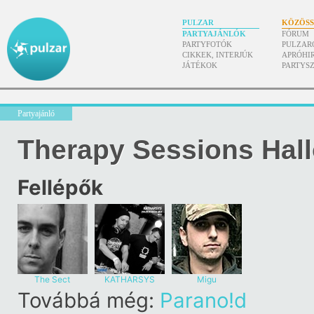
PULZAR
KÖZÖS
PARTYAJÁNLÓK
FÓRUM
PARTYFOTÓK
PULZAR
CIKKEK, INTERJÚK
APRÓHI
JÁTÉKOK
PARTYS
Partyajánló
Therapy Sessions Hal
Fellépők
The Sect
KATHARSYS
Migu
Továbbá még:
Parano!d