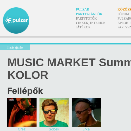
PULZAR
KÖZÖS
PARTYAJÁNLÓK
FÓRUM
PARTYFOTÓK
PULZAR
CIKKEK, INTERJÚK
APRÓHI
JÁTÉKOK
PARTYS
Partyajánló
MUSIC MARKET Summe
KOLOR
Fellépők
Crez
Sobek
Erká