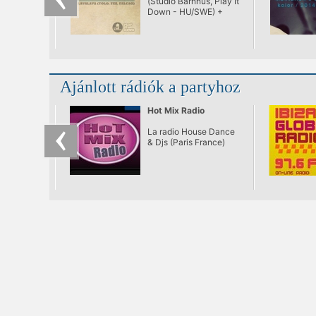
(Studio Barnhus, Play It
Down - HU/SWE) +
LavaLava
Ajánlott rádiók a partyhoz
Hot Mix Radio
La radio House Dance
& Djs (Paris France)