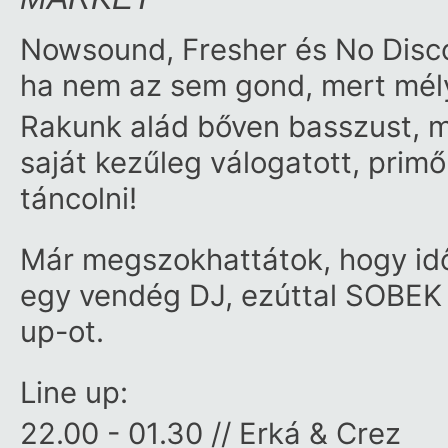
Nowsound, Fresher és No Disc
ha nem az sem gond, mert mél
Rakunk alád bőven basszust, me
saját kezűleg válogatott, primő
táncolni!
Már megszokhattátok, hogy időn
egy vendég DJ, ezúttal SOBEK a 
up-ot.
Line up:
22.00 - 01.30 // Erká & Crez