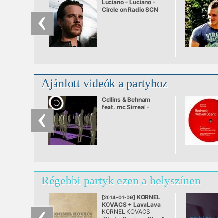
Luciano – Luciano -
Circle on Radio SCN
25.09.2010
Ajánlott videók a partyhoz
Collins & Behnam
feat. mc Sirreal -
Power Recycling
Régebbi partyk ezen a helyszínen
KORNEL
[2014-01-09]
KOVACS + LavaLava
KORNEL KOVACS
@ KOLOR