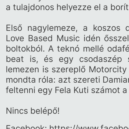
a tulajdonos helyezze el a borí
Első nagylemeze, a koszos d
Love Based Music idén ősszel j
boltokból. A teknó mellé odafé
beat is, és egy csodaszép
lemezen is szereplő Motorcit
mondta róla: azt szereti Damia
feltenni egy Fela Kuti számot a
Nincs belépő!
Facebook:
https:/​/​www.faceb