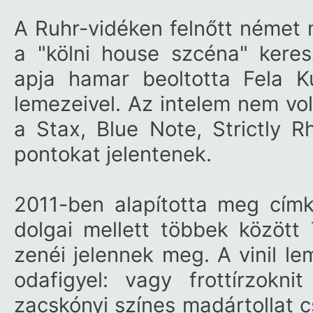
A Ruhr-vidéken felnőtt német
a "kölni house szcéna" keres
apja hamar beoltotta Fela 
lemezeivel. Az intelem nem vo
a Stax, Blue Note, Strictly 
pontokat jelentenek.
2011-ben alapította meg címk
dolgai mellett többek között
zenéi jelennek meg. A vinil l
odafigyel: vagy frottírzokni
zacskónyi színes madártollat 