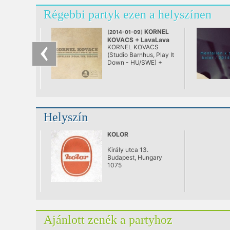
Régebbi partyk ezen a helyszínen
KORNEL
[2014-01-09]
KOVACS + LavaLava
KORNEL KOVACS
@ KOLOR
(Studio Barnhus, Play It
Down - HU/SWE) +
LavaLava
Helyszín
KOLOR
Király utca 13.
Budapest, Hungary
1075
Ajánlott zenék a partyhoz