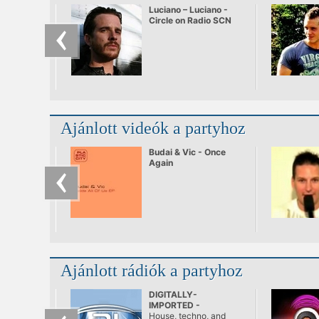
Luciano – Luciano -
Circle on Radio SCN
25.09.2010
Ajánlott videók a partyhoz
Budai & Vic - Once
Again
Ajánlott rádiók a partyhoz
DIGITALLY-
IMPORTED -
Progressive
House, techno, and