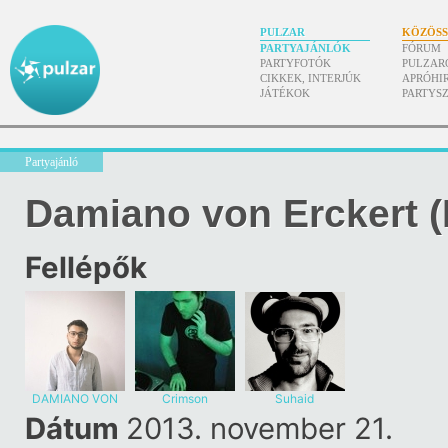
PULZAR
KÖZÖS
PARTYAJÁNLÓK
FÓRUM
PARTYFOTÓK
PULZAR
CIKKEK, INTERJÚK
APRÓHI
JÁTÉKOK
PARTYS
Partyajánló
Damiano von Erckert (
Fellépők
DAMIANO VON
Crimson
Suhaid
ERCKERT
Dátum
2013. november 21.