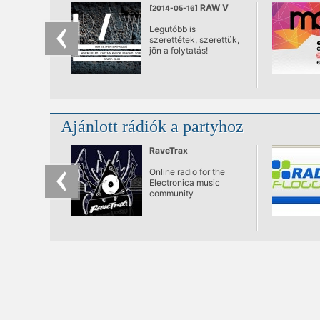
RAW V
[2014-05-16]
Legutóbb is
szerettétek, szerettük,
jön a folytatás!
Ajánlott rádiók a partyhoz
RaveTrax
Online radio for the
Electronica music
community