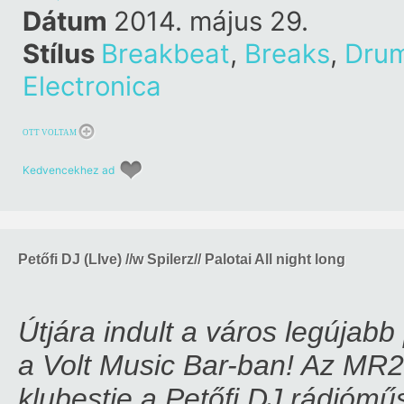
Dátum
2014. május 29.
Stílus
Breakbeat
,
Breaks
,
Drum
Electronica
OTT VOLTAM
Kedvencekhez ad
Petőfi DJ (LIve) //w Spilerz// Palotai All night long
Útjára indult a város legújab
a Volt Music Bar-ban! Az MR2 
klubestje a Petőfi DJ rádiómű