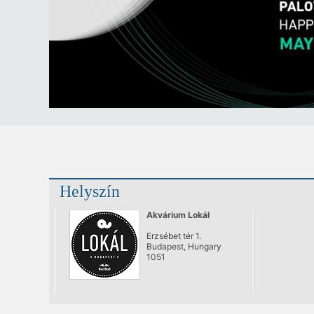
Helyszín
Akvárium Lokál
Erzsébet tér 1.
Budapest, Hungary
1051