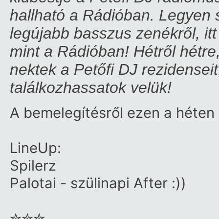
hallható a Rádióban. Legyen 
legújabb basszus zenékről, itt
mint a Rádióban! Hétről hétr
nektek a Petőfi DJ rezidenseit
találkozhassatok velük!
A bemelegítésről ezen a héten 
LineUp:
Spilerz
Palotai - szülinapi After :))
✮✮✮