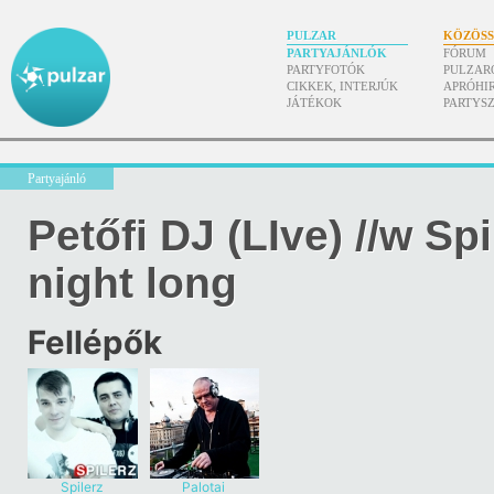
PULZAR
KÖZÖS
PARTYAJÁNLÓK
FÓRUM
PARTYFOTÓK
PULZAR
CIKKEK, INTERJÚK
APRÓHI
JÁTÉKOK
PARTYS
Partyajánló
Petőfi DJ (LIve) //w Spi
night long
Fellépők
Spilerz
Palotai