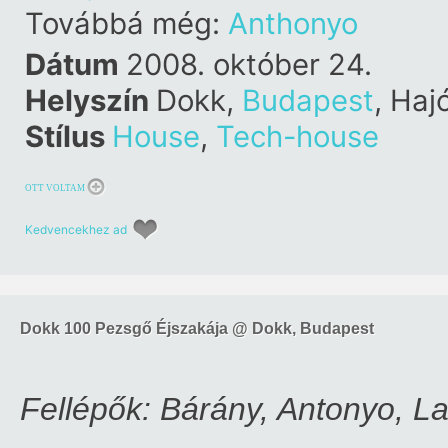
Továbbá még:
Anthonyo
Dátum
2008. október 24.
Helyszín
Dokk,
Budapest
, Haj
Stílus
House
,
Tech-house
OTT VOLTAM
Kedvencekhez ad
Dokk 100 Pezsgő Éjszakája @ Dokk, Budapest
Fellépők: Bárány, Antonyo, L