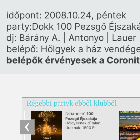
időpont: 2008.10.24, péntek
party:Dokk 100 Pezsgő Éjszak
dj: Bárány A. | Antonyo | Lauer
belépő: Hölgyek a ház vendége
belépők érvényesek a Coronita
Régebbi partyk ebből klubból
100
[2013-01-11]
Pezsgő Éjszakája
Hölgyeknek díjtalan,
2013
Uraknak: 1500 Ft
@ Dokk, Budapest