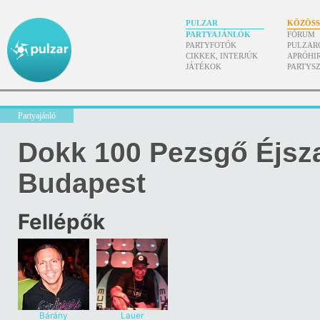
PULZAR
KÖZÖS
PARTYAJÁNLÓK
FÓRUM
PARTYFOTÓK
PULZAR
CIKKEK, INTERJÚK
APRÓHI
JÁTÉKOK
PARTYS
Partyajánló
Dokk 100 Pezsgő Éjsz
Budapest
Fellépők
Bárány
Lauer