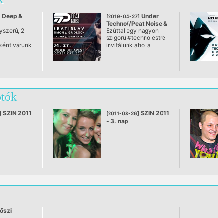
Deep &
Under
]
[2019-04-27]
Techno//Peat Noise &
yszerû, 2
Ezúttal egy nagyon
Friends
szigorú #techno estre
ént várunk
invitálunk ahol a
 a
külföldi útjáról
b deep és
hazatérő Peat Noise-t
 zenékkel a
elsőként és csak
ívében.
nálunk hallhatod
zenélni az országban.
otók
SZIN 2011
SZIN 2011
]
[2011-08-26]
- 3. nap
 őszi