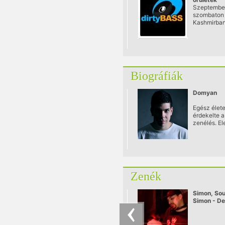
Szeptember
szombaton
Kashmirban
megrendez
Dirtybass ő
partysoroz
bulija, ami 
eltér a meg
Ezen a ren
Biográfiák
ugyanis a D
szervezői 
vendégül lá
Domyan
ausztriai N
csapatot.
Egész élete
érdekelte a
zenélés. El
persze, min
mások, házi
kisebb buli
zenéléssel 
Zenék
Simon, Sou
Simon - De
part 3