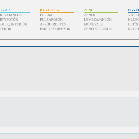
ULZAR
KÖZÖSSÉG
ZENE
EGYÉ
ARTYAJÁNLÓK
FÓRUM
ZENÉK
VIDE
ARTYFOTÓK
PULZAROSOK
LEMEZAJÁNLÓK
KLUB
KKEK, INTERJÚK
APRÓHIRDETÉS
MŰVÉSZEK
LETÖL
ÁTÉKOK
PARTYSZERVEZŐK
ZENEI STÍLUSOK
RÁDI
k