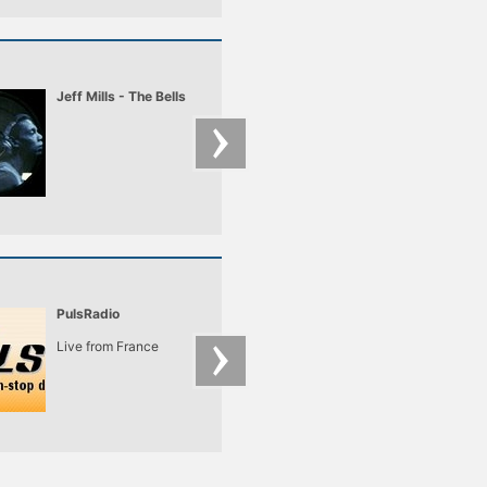
Jeff Mills - The Bells
Underworld -
Crocodile
PulsRadio
DIGITALLY-
IMPORTED -
Live from France
Progressive
House, techno, and
trance beats for you
mind!