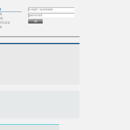
B
ÓK
OK
ok
TÉSEK
ÓK