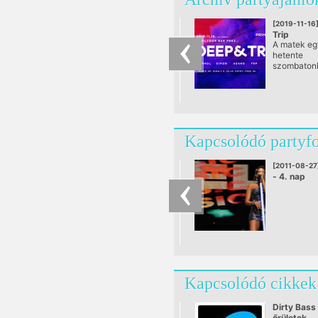
[2019-11-16
Trip
A matek eg
hetente
szombatonk
benneteket
legkiválób
tech-house
belváros sz
Kapcsolódó partyf
[2011-08-27
- 4. nap
Kapcsolódó cikkek
Dirty Bass
őrületek