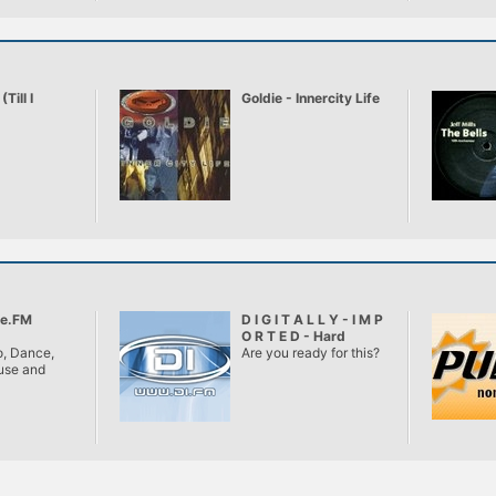
Till I
Goldie - Innercity Life
e.FM
D I G I T A L L Y - I M P
O R T E D - Hard
, Dance,
Dance
Are you ready for this?
use and