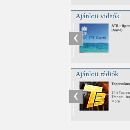
Ajánlott videók
ATB - 9pm (
Come)
Ajánlott rádiók
TechnoBas
24h Techno
Trance, Ho
More