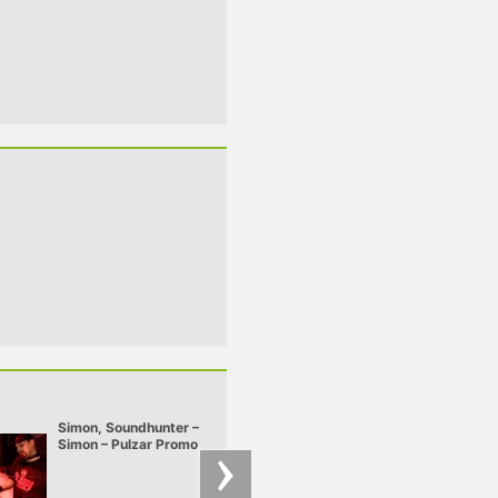
Simon, Soundhunter –
Simon – Simon - De
Simon – Pulzar Promo
Inside
mix