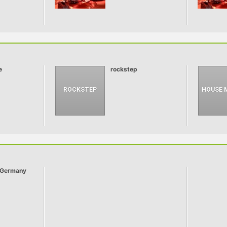
e
rockstep
 Germany