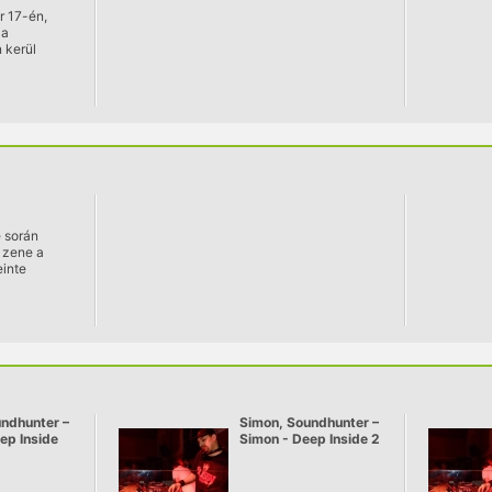
 17-én,
 a
 kerül
ésre a
szi
atának első
egy kicsit
szokottól.
dezvényen
irtybass
ismét
tják az
ightmare dj
 során
 zene a
einte
t sokan
bulikon, és
kon való
kezdte.
ndhunter –
Simon, Soundhunter –
ep Inside
Simon - Deep Inside 2