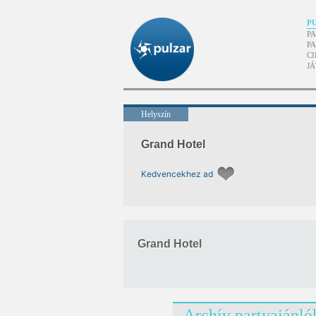
P
P
P
CI
J
Helyszín
Grand Hotel
Kedvencekhez ad
Grand Hotel
Archív partyajánló