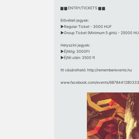
▆ ▆ ENTRY/TICKETS ▆ ▆
Elővételi jegyek:
►Regular Ticket - 3000 HUF
►Group Ticket (Minimum 5 girls) - 25000 H
Helyszíni jegyek:
►Éjfélig: 3000Ft
►Éjfél után: 3500 ft
Itt vásárolható: http://rememberevents.hu
www.facebook.com/​events/​6878441280333