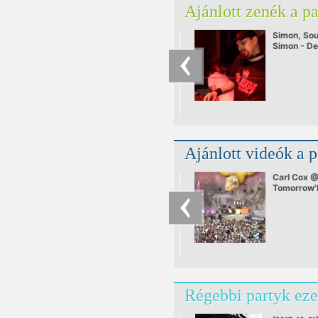
Ajánlott zenék a p
Simon, Sou
Simon - De
part 3
Ajánlott videók a 
Carl Cox 
Tomorrow'
Régebbi partyk eze