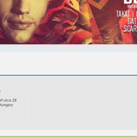
c
lf utca 28
Hungary