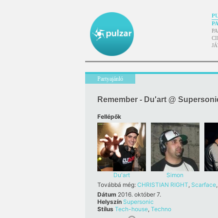
P
P
P
CI
J
Partyajánló
Remember - Du'art @ Supersoni
Fellépők
Du'art
Simon
Továbbá még:
CHRISTIAN RIGHT
,
Scarface
Dátum
2016. október 7.
Helyszín
Supersonic
Stílus
Tech-house
,
Techno