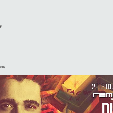
UF
80/​