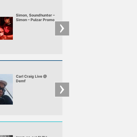
Simon, Soundhunter –
Simon – Simon - De
Simon – Pulzar Promo
Inside
mix
Carl Craig Live @
Dave Clarke
Demf