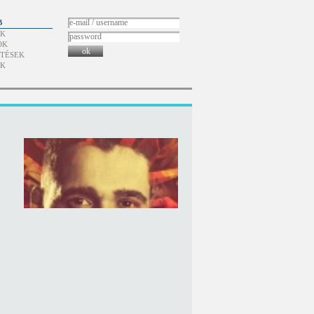
B
ÓK
OK
ok
TÉSEK
ÓK