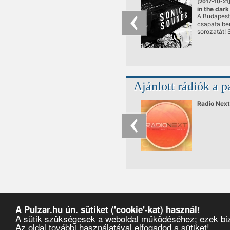
[2017-10-21
in the dar
A Budapest 
: Sonic So
csapata bem
sorozatát!
SOUNDS
Ajánlott rádiók a p
Radio Next
A Pulzar.hu ún. sütiket ('cookie'-kat) használ!
A sütik szükségesek a weboldal működéséhez; ezek bizt
Az oldal további használatával elfogadod a sütiket!