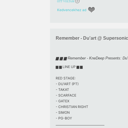
OTT VOLTAM
Kedvencekhez ad
Remember - Du'art @ Supersoni
▆ ▆ ▆ Remember - KneDeep Presents: Du'
▆ ▆ LINE UP ▆ ▆
RED STAGE:
- DU'ART (PT)
- TAKAT
- SCARFACE
- GATEX
- CHRISTIAN RIGHT
- SIMON
- PG-BOY
__________________________________