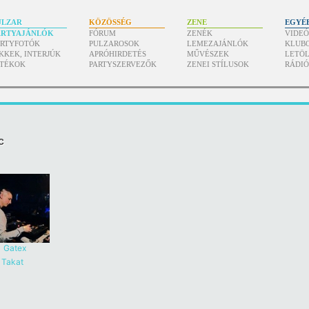
ULZAR
KÖZÖSSÉG
ZENE
EGYÉ
ARTYAJÁNLÓK
FÓRUM
ZENÉK
VIDE
ARTYFOTÓK
PULZAROSOK
LEMEZAJÁNLÓK
KLUB
KKEK, INTERJÚK
APRÓHIRDETÉS
MŰVÉSZEK
LETÖL
ÁTÉKOK
PARTYSZERVEZŐK
ZENEI STÍLUSOK
RÁDI
c
Gatex
,
Takat