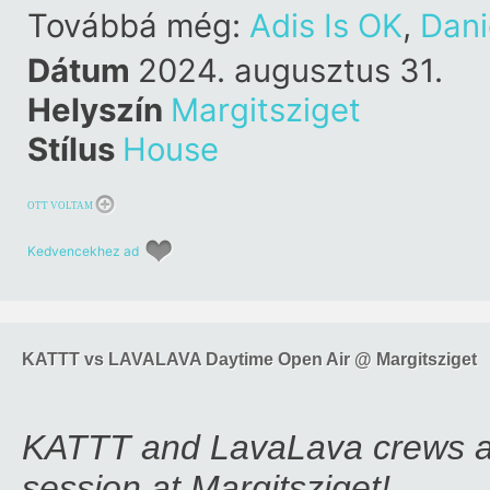
Továbbá még:
Adis Is OK
,
Dani
Dátum
2024. augusztus 31.
Helyszín
Margitsziget
Stílus
House
OTT VOLTAM
Kedvencekhez ad
KATTT vs LAVALAVA Daytime Open Air @ Margitsziget
KATTT and LavaLava crews ar
session at Margitsziget!