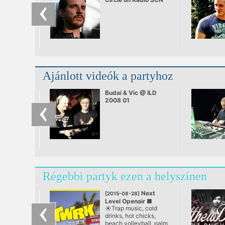
25.09.2010
Ajánlott videók a partyhoz
Budai & Vic @ ILD
2008 01
Régebbi partyk ezen a helyszínen
Next
[2015-08-28]
Level Openair ■
☀️Trap music, cold
TWRK
drinks, hot chicks,
@ Margitsziget
beach volleyball, palm