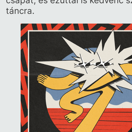
csapat, és ezúttal is kedvenc 
táncra.