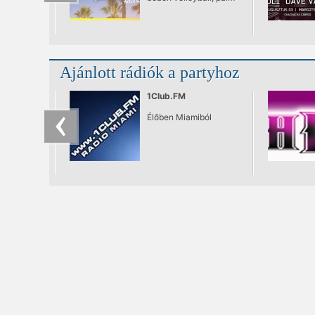
trees, bubble machine,
only good vibes ☀️
Ajánlott rádiók a partyhoz
1Club.FM
Élőben Miamiból