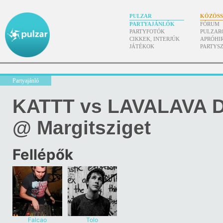
PULZAR
KÖZÖS
PARTYAJÁNLÓK
FÓRUM
PARTYFOTÓK
PULZAR
CIKKEK, INTERJÚK
APRÓHI
JÁTÉKOK
PARTYS
Partyajánló
KATTT vs LAVALAVA D
@ Margitsziget
Fellépők
Falcao
Tolo