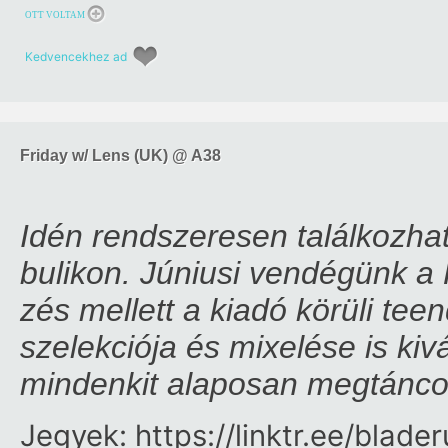
OTT VOLTAM
Kedvencekhez ad
Friday w/ Lens (UK) @ A38
Idén rendszeresen találkozhatt
bulikon. Júniusi vendégünk a H
zés mellett a kiadó körüli teen
szelekciója és mixelése is ki
mindenkit alaposan megtáncol
Jegyek:
https:/​/​linktr.ee/​blad