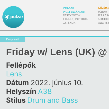
PULZAR
KÖZÖS
PARTYAJÁNLÓK
FÓRUM
PARTYFOTÓK
PULZAR
CIKKEK, INTERJÚK
APRÓHI
JÁTÉKOK
PARTYS
Partyajánló
Friday w/ Lens (UK) @
Fellépők
Lens
Dátum
2022. június 10.
Helyszín
A38
Stílus
Drum and Bass