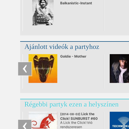
Balkanistic-Instant
live
Ajánlott videók a partyhoz
Goldie - Mother
Régebbi partyk ezen a helyszínen
Lick the
[2014-08-02]
Click! SUNBURST #60
A Lick the Click! trió
@ A38, Budapest
rendszeresen