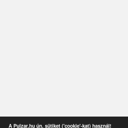
A Pulzar.hu ún. sütiket ('cookie'-kat) használ!