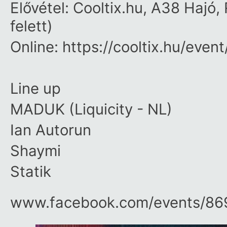
Elővétel: Cooltix.hu, A38 Hajó,
felett)
Online: https://cooltix.hu/ev
Line up
MADUK (Liquicity - NL)
Ian Autorun
Shaymi
Statik
www.facebook.com/​events/​8