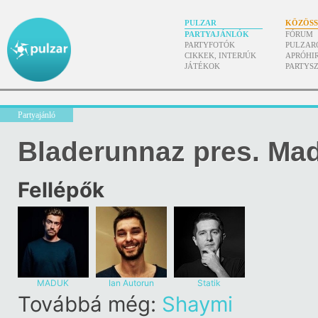
PULZAR
KÖZÖS
PARTYAJÁNLÓK
FÓRUM
PARTYFOTÓK
PULZAR
CIKKEK, INTERJÚK
APRÓHI
JÁTÉKOK
PARTYS
Partyajánló
Bladerunnaz pres. Ma
Fellépők
MADUK
Ian Autorun
Statik
Továbbá még:
Shaymi