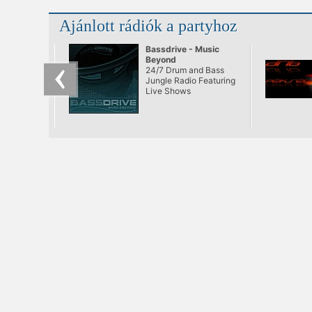
ami végre se nem after,
se nem before. Ebéd
Ajánlott rádiók a partyhoz
utáni lazulás a Dunán.
Bólogatós,
kézfelrakós,
Bassdrive - Music
mosolygós zenék,
Beyond
remek italok egészen
24/7 Drum and Bass
naplementéig.
Jungle Radio Featuring
Live Shows