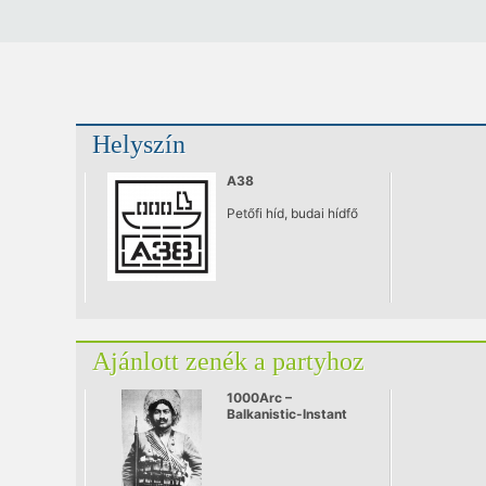
Helyszín
A38
Petőfi híd, budai hídfő
Ajánlott zenék a partyhoz
1000Arc –
Balkanistic-Instant
live