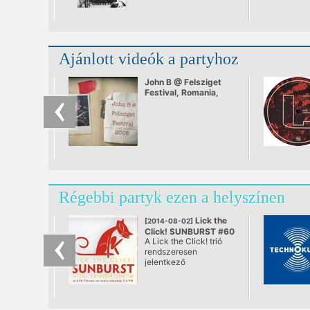
Ajánlott videók a partyhoz
John B @ Felsziget
Festival, Romania,
July 2008
Régebbi partyk ezen a helyszínen
Lick the
[2014-08-02]
Click! SUNBURST #60
A Lick the Click! trió
@ A38, Budapest
rendszeresen
jelentkező
rendszertelen
klubNapja. A város
első teljes értékű
nappali tánc „estje”,