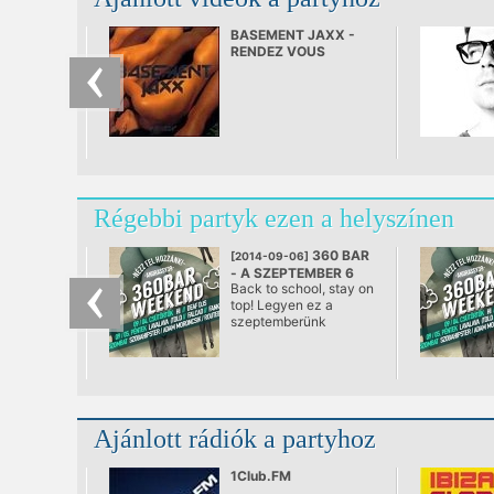
BASEMENT JAXX -
RENDEZ VOUS
Régebbi partyk ezen a helyszínen
360 BAR
[2014-09-06]
- A SZEPTEMBER 6
Back to school, stay on
@ 360 Bár, Budapest
top! Legyen ez a
szeptemberünk
jelszava, és ameddig
csak lehet húzzuk el a
nyári hétvégi
tető(fokos) hangulatot.
Ajánlott rádiók a partyhoz
1Club.FM