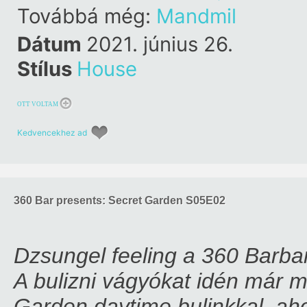
Surfa
Továbbá még:
Mandmil
Dátum
2021. június 26.
Stílus
House
OTT VOLTAM
Kedvencekhez ad
360 Bar presents: Secret Garden S05E02
Dzsungel feeling a 360 Barba
A bulizni vágyókat idén már 
Garden daytime bulinkkal, aho