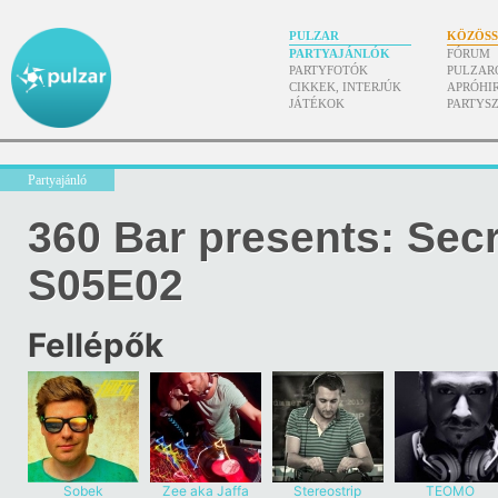
PULZAR
KÖZÖS
PARTYAJÁNLÓK
FÓRUM
PARTYFOTÓK
PULZAR
CIKKEK, INTERJÚK
APRÓHI
JÁTÉKOK
PARTYS
Partyajánló
360 Bar presents: Sec
S05E02
Fellépők
Sobek
Zee aka Jaffa
Stereostrip
TEOMO