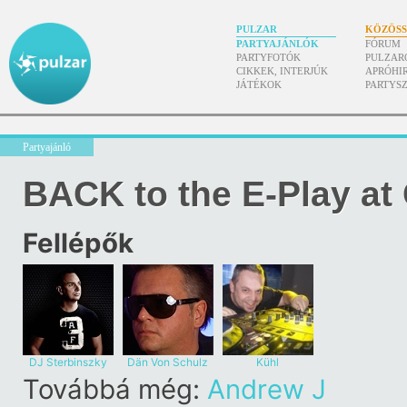
PULZAR
KÖZÖS
PARTYAJÁNLÓK
FÓRUM
PARTYFOTÓK
PULZAR
CIKKEK, INTERJÚK
APRÓHI
JÁTÉKOK
PARTYS
Partyajánló
BACK to the E-Play at
Fellépők
DJ Sterbinszky
Dän Von Schulz
Kühl
Továbbá még:
Andrew J