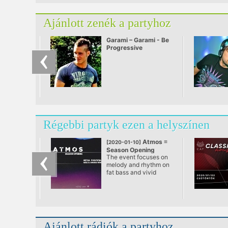
Ajánlott zenék a partyhoz
Garami – Garami - Be
Progressive
Régebbi partyk ezen a helyszínen
Atmos ≡
[2020-01-10]
Season Opening
The event focuses on
melody and rhythm on
fat bass and vivid
sound design and is a
truly captivating
journey through the
mind, music, body and
soul of one of dance
music’s truly modern
Ajánlott rádiók a partyhoz
greats. Electronic