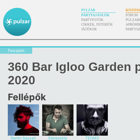
PULZAR
KÖZÖS
PARTYAJÁNLÓK
FÓRUM
PARTYFOTÓK
PULZAR
CIKKEK, INTERJÚK
APRÓHI
JÁTÉKOK
PARTYS
Partyajánló
360 Bar Igloo Garden 
2020
Fellépők
Ramin Sayyah
Stereostrip
TEOMO