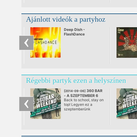
Ajánlott videók a partyhoz
Deep Dish -
FlashDance
Régebbi partyk ezen a helyszínen
360 BAR
[2014-09-06]
- A SZEPTEMBER 6
Back to school, stay on
@ 360 Bár, Budapest
top! Legyen ez a
szeptemberünk
jelszava, és ameddig
csak lehet húzzuk el a
nyári hétvégi
tető(fokos) hangulatot.