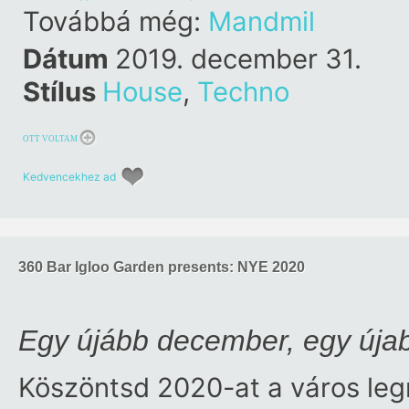
Továbbá még:
Mandmil
Dátum
2019. december 31.
Stílus
House
,
Techno
OTT VOLTAM
Kedvencekhez ad
360 Bar Igloo Garden presents: NYE 2020
Egy újább december, egy újab
Köszöntsd 2020-at a város leg