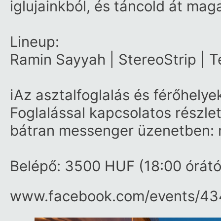
iglujainkból, és táncold át mag
Lineup:
Ramin Sayyah | StereoStrip | 
ℹAz asztalfoglalás és férőhelyek
Foglalással kapcsolatos részle
bátran messenger üzenetben:
Belépő: 3500 HUF (18:00 órátó
www.facebook.com/​events/​4