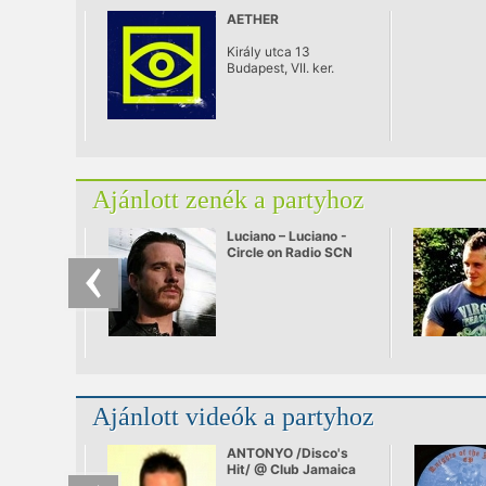
AETHER
Király utca 13
Budapest, VII. ker.
Ajánlott zenék a partyhoz
Luciano – Luciano -
Circle on Radio SCN
25.09.2010
Ajánlott videók a partyhoz
ANTONYO /Disco's
Hit/ @ Club Jamaica
2008