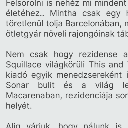
Felsorolni is nehéz mi mindent
életéhez.. Mintha csak egy
töretlenül tolja Barcelonában, 
ötletgyár növeli rajongóinak tá
Nem csak hogy rezidense az
Squillace világkörüli This and
kiadó egyik menedzsereként i
Sonar bulit és a világ le
Macarenaban, rezidenciája sor
helyét.
Alig várjuk, hogy nálunk is