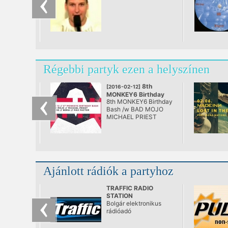
Régebbi partyk ezen a helyszínen
8th
[2016-02-12]
MONKEY6 Birthday
8th MONKEY6 Birthday
Bash
Bash /w BAD MOJO
@ AETHER
MICHAEL PRIEST
Sirmo Bergi Max Factor
Ajánlott rádiók a partyhoz
TRAFFIC RADIO
STATION
Bolgár elektronikus
rádióadó