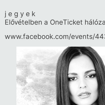
j e g y e k
Elővételben a OneTicket hálóz
www.facebook.com/​events/​4