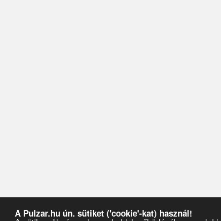
A Pulzar.hu ún. sütiket ('cookie'-kat) használ!