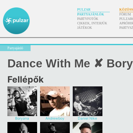
PULZAR
KÖZÖS
PARTYAJÁNLÓK
FÓRUM
PARTYFOTÓK
PULZAR
CIKKEK, INTERJÚK
APRÓHI
JÁTÉKOK
PARTYS
Partyajánló
Dance With Me ✘ Bory
Fellépők
Boryana
Andrewboy
Daniel Nike