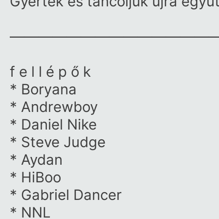
Gyertek és táncoljuk újra együt
——————————————
f e l l é p ő k
* Boryana
* Andrewboy
* Daniel Nike
* Steve Judge
* Aydan
* HiBoo
* Gabriel Dancer
* NNL