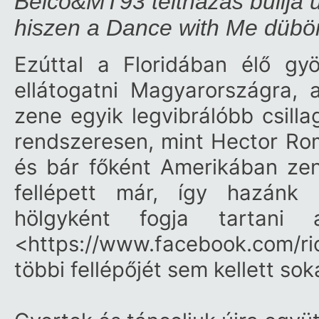
Beico&MT93 teltházas bulija ut
hiszen a Dance with Me dübö
Ezúttal a Floridában élő g
ellátogatni Magyarországra, 
zene egyik legvibrálóbb csill
rendszeresen, mint Hector Ro
és bár főként Amerikában zen
fellépett már, így hazánk
hölgyként fogja tartan
<https://www.facebook.com/r
többi fellépőjét sem kellett so