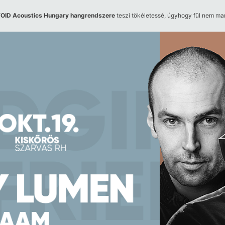
OID Acoustics Hungary hangrendszere
teszi tökéletessé, úgyhogy fül nem ma