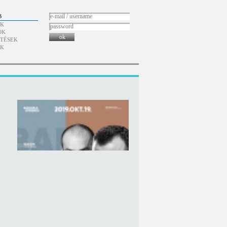
B
ÓK
OK
ok
TÉSEK
ÓK