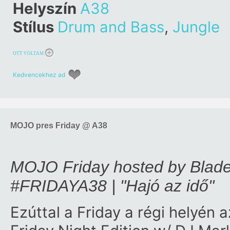
Helyszín
A38
Stílus
Drum and Bass
,
Jungle
OTT VOLTAM
Kedvencekhez ad
MOJO pres Friday @ A38
MOJO Friday hosted by Blad
#FRIDAYA38 | "Hajó az idő"
Ezúttal a Friday a régi helyén 