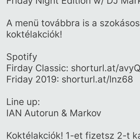
Friday Night Edition w/​ DJ Mar
A menü továbbra is a szokásos:
koktélakciók!
Spotify
Firday Classic:
shorturl.at/​avy
Friday 2019:
shorturl.at/​lnz68
Line up:
IAN Autorun
&
Markov
Koktélakciók! 1-et fizetsz 2-t k