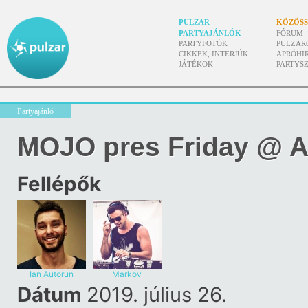
PULZAR
KÖZÖS
PARTYAJÁNLÓK
FÓRUM
PARTYFOTÓK
PULZAR
CIKKEK, INTERJÚK
APRÓHI
JÁTÉKOK
PARTYS
Partyajánló
MOJO pres Friday @ 
Fellépők
Ian Autorun
Markov
Dátum
2019. július 26.