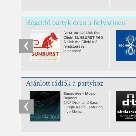
Régebbi partyk ezen a helyszínen
Lick the
[2014-08-02]
Click! SUNBURST #60
A Lick the Click! trió
@ A38, Budapest
rendszeresen
jelentkező
rendszertelen
klubNapja. A város
első teljes értékű
nappali tánc „estje”,
ami végre se nem after,
se nem before. Ebéd
Ajánlott rádiók a partyhoz
utáni lazulás a Dunán.
Bólogatós,
kézfelrakós,
Bassdrive - Music
mosolygós zenék,
Beyond
remek italok egészen
24/7 Drum and Bass
naplementéig.
Jungle Radio Featuring
Live Shows