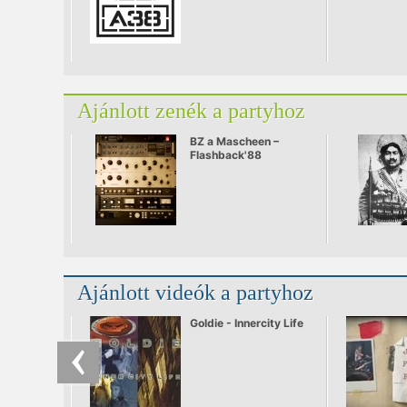
Ajánlott zenék a partyhoz
BZ a Mascheen –
Flashback'88
Ajánlott videók a partyhoz
Goldie - Innercity Life