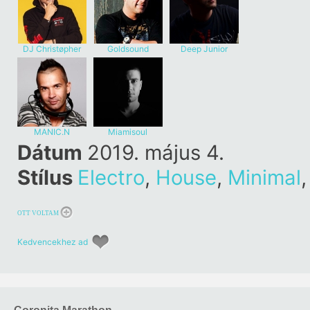
DJ Christøpher
Goldsound
Deep Junior
MANIC.N
Miamisoul
Dátum
2019. május 4.
Stílus
Electro
,
House
,
Minimal
OTT VOLTAM
Kedvencekhez ad