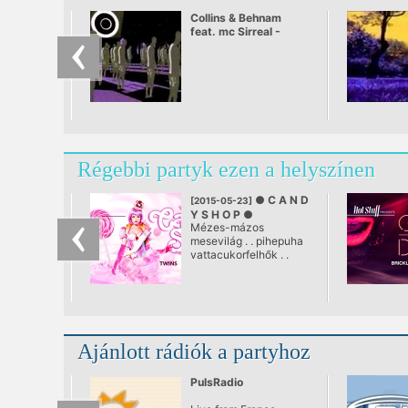
Collins & Behnam
feat. mc Sirreal -
Power Recycling
Régebbi partyk ezen a helyszínen
● C A N D
[2015-05-23]
Y S H O P ●
Mézes-mázos
@ RIO Budapest
mesevilág . . pihepuha
vattacukorfelhők . .
tarka nyalókák tengere
. . . bájos pilleszárnyú
cukroslányok és a
gumimaci hegyeken túl
tornyokban álló
gyöngyöző
Ajánlott rádiók a partyhoz
pezsgőkoktélok . . .
PulsRadio