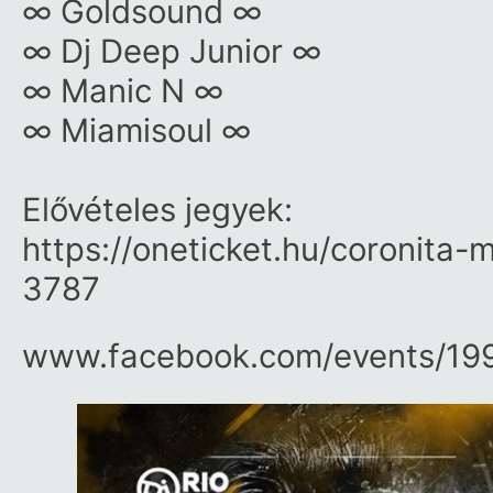
∞ Goldsound ∞
∞ Dj Deep Junior ∞
∞ Manic N ∞
∞ Miamisoul ∞
Elővételes jegyek:
https:/​/​oneticket.hu/​coroni
3787
www.facebook.com/​events/​