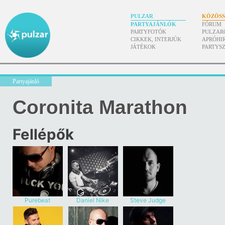
PULZAR
KÖZÖS
PARTYAJÁNLÓK
FÓRUM
PARTYFOTÓK
PULZAR
CIKKEK, INTERJÚK
APRÓHI
JÁTÉKOK
PARTYS
Partyajánló
Coronita Marathon
Fellépők
Purebeat
Daniel Nike
Steve Judge