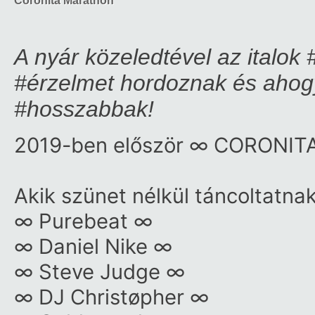
Coronita Marathon
A nyár közeledtével az italok
#érzelmet hordoznak és ahogy
#hosszabbak!
2019-ben először ∞ CORONI
Akik szünet nélkül táncoltatnak
∞ Purebeat ∞
∞ Daniel Nike ∞
∞ Steve Judge ∞
∞ DJ Christøpher ∞