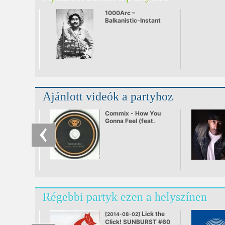
1000Arc –
Balkanistic-Instant
live
Ajánlott videók a partyhoz
Commix - How You
Gonna Feel (feat.
Steve Spacek)
Régebbi partyk ezen a helyszínen
Lick the
[2014-08-02]
Click! SUNBURST #60