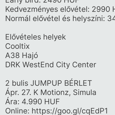
Kedvezményes elővétel: 2990
Normál elővétel és helyszíni: 
Elővételes helyek
Cooltix
A38 Hajó
DRK
WestEnd City Center
2 bulis JUMPUP BÉRLET
Ápr. 27.
K Motionz
,
Simula
Ára: 4.990 HUF
Online:
https:/​/​goo.gl/​cqEdP1