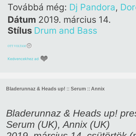
Továbbá még:
Dj Pandora
,
Dor
Dátum
2019. március 14.
Stílus
Drum and Bass
OTT VOLTAM
Kedvencekhez ad
Bladerunnaz & Heads up! :: Serum :: Annix
Bladerunnaz & Heads up! pre
Serum (UK), Annix (UK)
2019. március 14. csütörtök