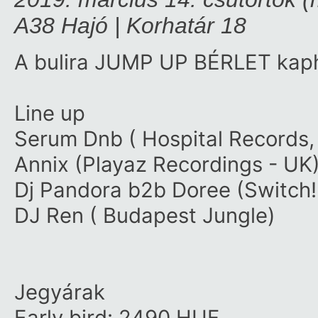
A38 Hajó | Korhatár 18
A bulira JUMP UP BÉRLET kaphat
Line up
Serum Dnb
(
Hospital Records
Annix (
Playaz Recordings
- UK
Dj Pandora
b2b Doree (
Switch!
DJ Ren
(
Budapest Jungle
)
Jegyárak
Early bird: 2490 HUF