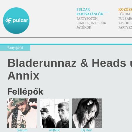
PULZAR
KÖZÖS
PARTYAJÁNLÓK
FÓRUM
PARTYFOTÓK
PULZAR
CIKKEK, INTERJÚK
APRÓHI
JÁTÉKOK
PARTYS
Partyajánló
Bladerunnaz & Heads u
Annix
Fellépők
Serum
ANNIX
Dj Ren