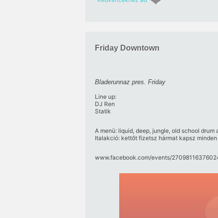
Friday Downtown
Bladerunnaz pres. Friday
Line up:
DJ Ren
Statik
A menü: liquid, deep, jungle, old school drum
Italakció: kettőt fizetsz hármat kapsz minden 
www.facebook.com/​events/​27098116376024