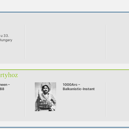
 u 33.
Hungary
artyhoz
heen –
1000Arc –
'88
Balkanistic-Instant
live