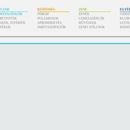
ULZAR
KÖZÖSSÉG
ZENE
EGYÉ
ARTYAJÁNLÓK
FÓRUM
ZENÉK
VIDE
ARTYFOTÓK
PULZAROSOK
LEMEZAJÁNLÓK
KLUB
KKEK, INTERJÚK
APRÓHIRDETÉS
MŰVÉSZEK
LETÖL
ÁTÉKOK
PARTYSZERVEZŐK
ZENEI STÍLUSOK
RÁDI