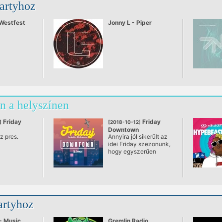
partyhoz
Westfest
Jonny L - Piper
n a helyszínen
Friday
Friday
]
[2018-10-12]
Downtown
z pres.
Annyira jól sikerült az
@ AnKERT
idei Friday szezonunk,
hogy egyszerűen
képtelenek vagyunk
elengedni. Ezért
októbertől
megpróbáljuk havi egy
alkalommal az
Anker'tben megidézni
artyhoz
a nyári hangulatot. Ezt
a megszokott dj gárda
változatos szelekciója
- Music
Gremlin Radio