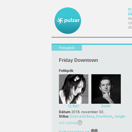
P
P
P
CI
J
Partyajánló
Friday Downtown
Fellépők
Dj Ren
Statik
Dátum
2018. november 30.
Stílus
Drum and Bass
,
Drumfunk
,
Jungle
OTT VOLTAM
Kedvencekhez ad