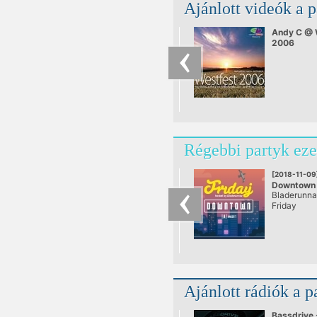
Ajánlott videók a 
Andy C @ 
2006
Régebbi partyk eze
[2018-11-09
Downtown
Bladerunna
@ AnKERT
Friday
Ajánlott rádiók a p
Bassdrive 