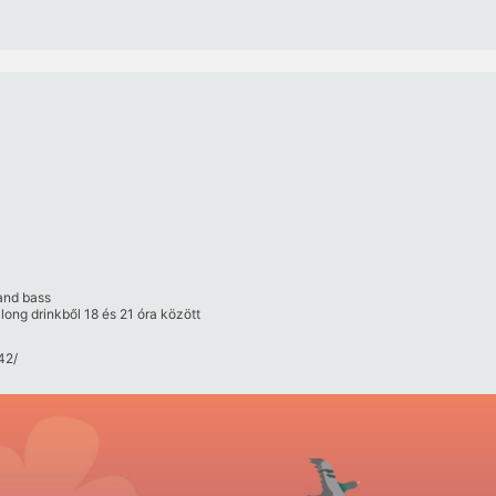
 and bass
long drinkből 18 és 21 óra között
2/​