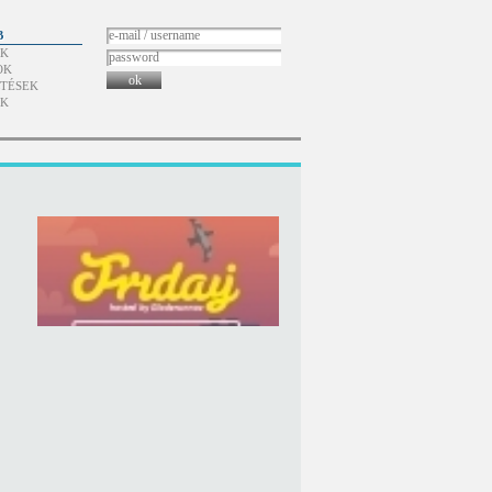
B
ÓK
OK
ok
TÉSEK
ÓK