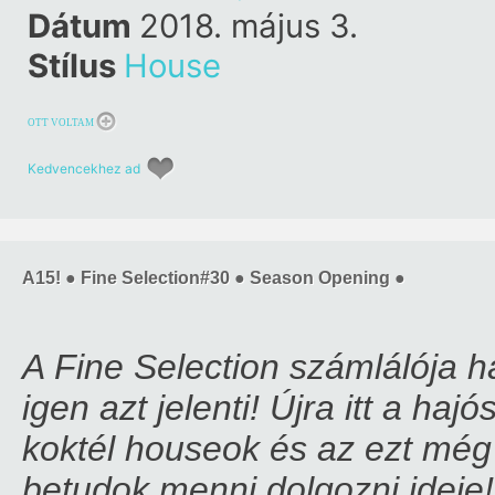
Dátum
2018. május 3.
Stílus
House
OTT VOLTAM
Kedvencekhez ad
A15! ● Fine Selection#30 ● Season Opening ●
A Fine Selection számlálója ha
igen azt jelenti! Újra itt a haj
koktél houseok és az ezt még
betudok menni dolgozni ideje!