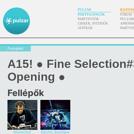
PULZAR
KÖZÖS
PARTYAJÁNLÓK
FÓRUM
PARTYFOTÓK
PULZAR
CIKKEK, INTERJÚK
APRÓHI
JÁTÉKOK
PARTYS
Partyajánló
A15! ● Fine Selection
Opening ●
Fellépők
Monoclick
Electric Boutique