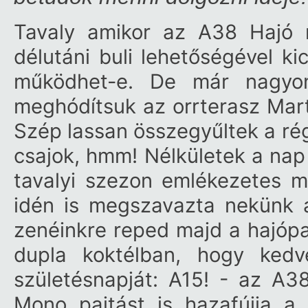
Tavaly amikor az
A38 Hajó
m
délutáni buli lehetőségével ki
működhet-e. De már nagyon
meghódítsuk az orrterasz Marti
Szép lassan összegyűltek a régi
csajok, hmm! Nélkületek a nap 
tavalyi szezon emlékezetes 
idén is megszavazta nekünk a
zenéinkre reped majd a hajópa
dupla koktélban, hogy ked
születésnapját:
A15! - az A38
Mono pajtást is hazafújja a