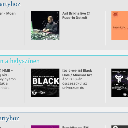
partyhoz
er - Moan
Aril Brikha live @
Fuse-In Detroit
n a helyszínen
HMB -
Black
]
[2019-04-18]
 híd -
Hole / Minimal Art
aly nyáron
Április 18-án
er
Family
tuk a
összeszűkül az
ulturális
hidat,
univerzum és
mindenkit magába
atok.
szippant a Fészek.
artyhoz
-
FreshHouse.FM