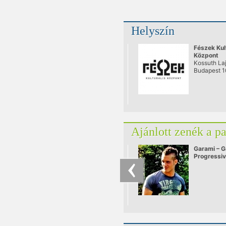
Helyszín
Fészek Kul
Központ
Kossuth Laj
Budapest 
Ajánlott zenék a p
Garami – G
Progressi