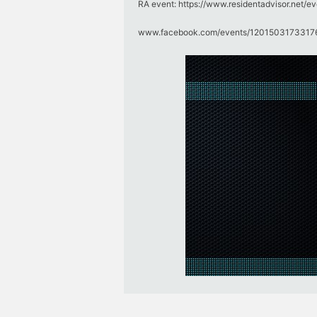
RA event: https://www.residentadvisor.net/
www.facebook.com/​events/​12015031733176