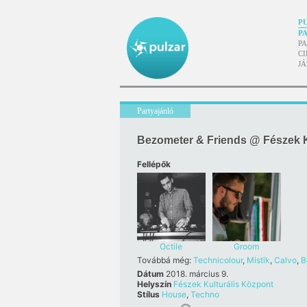
P
P
P
CI
J
Partyajánló
Bezometer & Friends @ Fészek K
Fellépők
Octile
Groom
Továbbá még:
Technicolour
,
Mistik
,
Calvo
,
B
Dátum
2018. március 9.
Helyszín
Fészek Kulturális Központ
Stílus
House
,
Techno