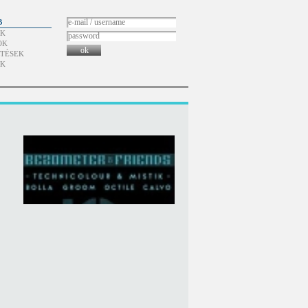
B
ÓK
OK
ok
TÉSEK
ÓK