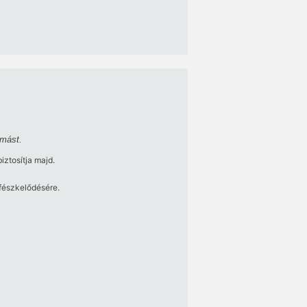
ymást.
iztosítja majd.
fészkelődésére.