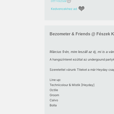
OTT VOLTAM
Kedvencekhez ad
Bezometer & Friends @ Fészek Ku
Március 9-én, mire leszáll az éj, mi is a 
A hangszínteret ezúttal az undergound partyku
Szeretettel várunk Titeket a már Heyday csa
Line up:
Technicolour & Mistik [Heyday]
Octile
Groom
Calvo
Bolla