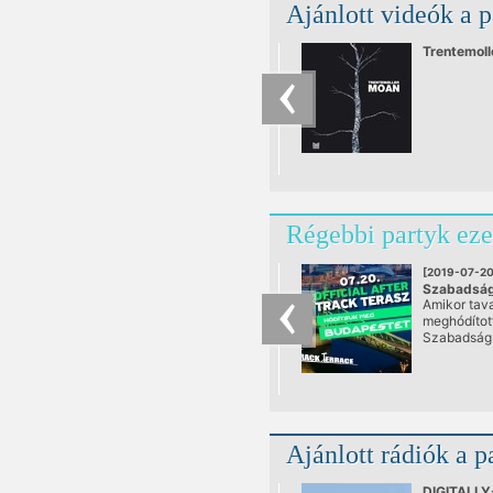
Ajánlott videók a 
Trentemoll
Régebbi partyk eze
[2019-07-20
Szabadság
Amikor tav
Techno aft
meghódítot
@ Fészek K
Szabadság 
Központ
sokan
szomorkodt
Ajánlott rádiók a p
DIGITALLY