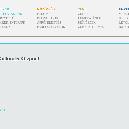
ULZAR
KÖZÖSSÉG
ZENE
EGYÉ
ARTYAJÁNLÓK
FÓRUM
ZENÉK
VIDE
ARTYFOTÓK
PULZAROSOK
LEMEZAJÁNLÓK
KLUB
KKEK, INTERJÚK
APRÓHIRDETÉS
MŰVÉSZEK
LETÖL
ÁTÉKOK
PARTYSZERVEZŐK
ZENEI STÍLUSOK
RÁDI
ulturális Központ
olla