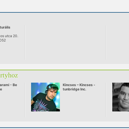
turális
os utca 20.
1052
artyhoz
arami - Be
Kincses – Kincses -
ve
tunbridge Inc.