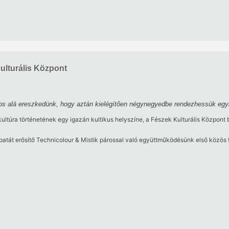
lturális Központ
város alá ereszkedünk, hogy aztán kielégítően négynegyedbe rendezhessük eg
ltúra történetének egy igazán kultikus helyszíne, a Fészek Kulturális Központ b
patát erősítő Technicolour & Mistik párossal való együttműködésünk első közös 