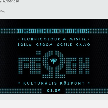
events/1064090
57/​