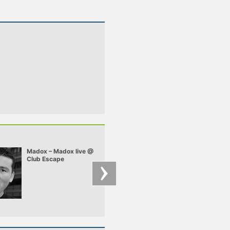
Madox – Madox live @
Chriss Ronson –
Club Escape
Chriss - Deep Felt 
2009.10.10
mix