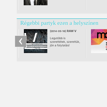
Régebbi partyk ezen a helyszínen
RAW V
[2014-05-16]
Legutóbb is
szerettétek, szerettük,
jön a folytatás!