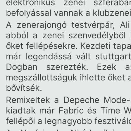
elektronikus zenei szférába
befolyással vannak a klubzene
A zenerajongó testvérpár, Al
abból a zenei szenvedélyből 
őket fellépésekre. Kezdeti tapa
már legendássá vált stuttga
Dogban szerezték. Ezek a
megszállottságuk ihlette őket 
bővítsék.
Remixeltek a Depeche Mode-n
kiadtak már Fabric és Time W
fellépői a legnagyobb fesztivá