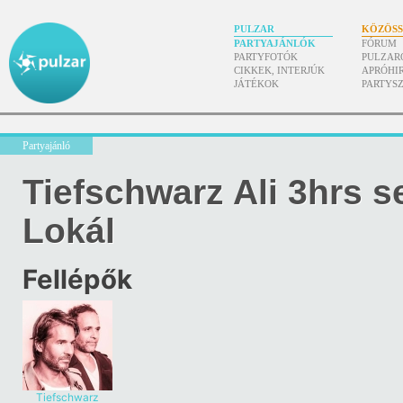
PULZAR
KÖZÖS
PARTYAJÁNLÓK
FÓRUM
PARTYFOTÓK
PULZAR
CIKKEK, INTERJÚK
APRÓHI
JÁTÉKOK
PARTYS
Partyajánló
Tiefschwarz Ali 3hrs 
Lokál
Fellépők
Tiefschwarz