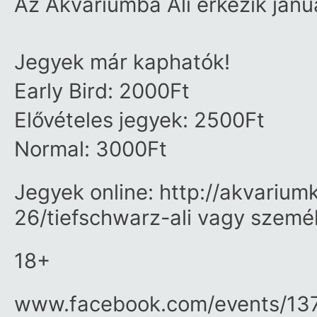
Az Akváriumba Ali érkezik janu
Jegyek már kaphatók!
Early Bird: 2000Ft
Elővételes jegyek: 2500Ft
Normal: 3000Ft
Jegyek online: http://akvariu
26/tiefschwarz-ali vagy szemé
18+
www.facebook.com/​events/​1