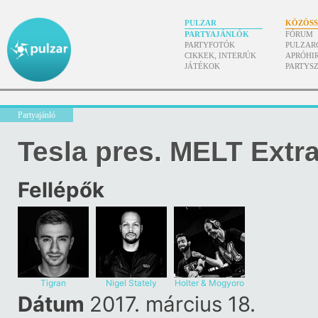
PULZAR
KÖZÖS
PARTYAJÁNLÓK
FÓRUM
PARTYFOTÓK
PULZAR
CIKKEK, INTERJÚK
APRÓHI
JÁTÉKOK
PARTYS
Partyajánló
Tesla pres. MELT Extr
Fellépők
Tigran
Nigel Stately
Holter & Mogyoro
Dátum
2017. március 18.