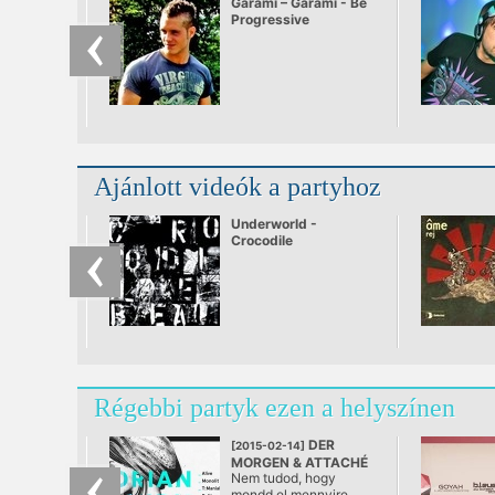
Garami – Garami - Be
Progressive
Ajánlott videók a partyhoz
Underworld -
Crocodile
Régebbi partyk ezen a helyszínen
DER
[2015-02-14]
MORGEN & ATTACHÉ
Nem tudod, hogy
RECORDS pres.
mondd el mennyire