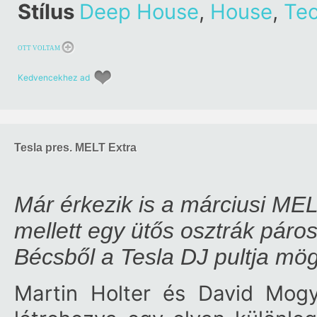
Stílus
Deep House
,
House
,
Te
OTT VOLTAM
Kedvencekhez ad
Tesla pres. MELT Extra
Már érkezik is a márciusi MEL
mellett egy ütős osztrák páro
Bécsből a Tesla DJ pultja mö
Martin Holter és David Mogy