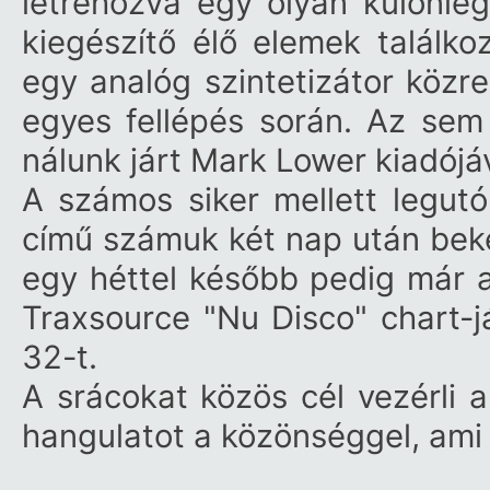
létrehozva egy olyan különle
kiegészítő élő elemek találko
egy analóg szintetizátor köz
egyes fellépés során. Az sem
nálunk járt Mark Lower kiadójáv
A számos siker mellett legutób
című számuk két nap után beker
egy héttel később pedig már a
Traxsource "Nu Disco" chart-j
32-t.
A srácokat közös cél vezérli 
hangulatot a közönséggel, ami t