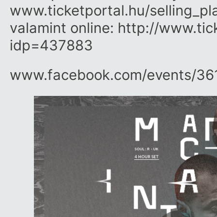
www.ticketportal.hu/
selling_p
valamint online:
http://
www.tick
idp=437883
www.facebook.com/​events/​3