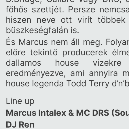
főhős szettjét. Persze nemcsak
hiszen neve ott virít többe
büszkeségfalán is.
És Marcus nem áll meg. Folya
előre tekintő producerek élm
dallamos house vizekre 
eredményezve, ami annyira me
house legenda Todd Terry d’n’b
Line up
Marcus Intalex & MC DRS (Sou
DJ Ren