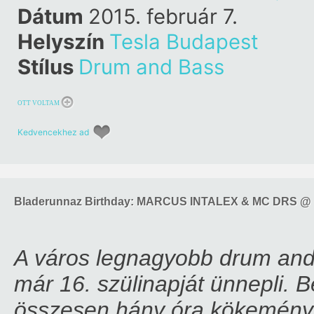
Dátum
2015. február 7.
Helyszín
Tesla Budapest
Stílus
Drum and Bass
OTT VOLTAM
Kedvencekhez ad
Bladerunnaz Birthday: MARCUS INTALEX & MC DRS @ 
A város legnagyobb drum and
már 16. szülinapját ünnepli. 
összesen hány óra kökemény 