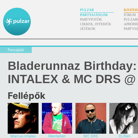
PULZAR
KÖZÖS
PARTYAJÁNLÓK
FÓRUM
PARTYFOTÓK
PULZAR
CIKKEK, INTERJÚK
APRÓHI
JÁTÉKOK
PARTYS
Partyajánló
Bladerunnaz Birthda
INTALEX & MC DRS @ 
Fellépők
Marcus Intalex
Mentalien
MC DRS
Dj Ren