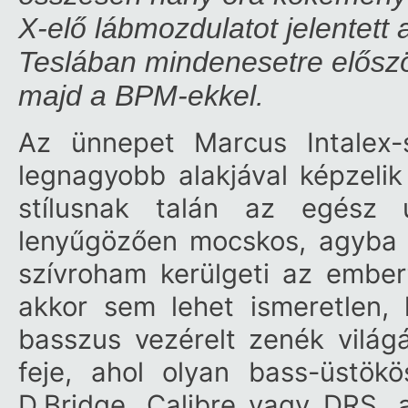
X-elő lábmozdulatot jelentett 
Teslában mindenesetre előszö
majd a BPM-ekkel.
Az ünnepet Marcus Intalex-
legnagyobb alakjával képzelik
stílusnak talán az egész 
lenyűgözően mocskos, agyba m
szívroham kerülgeti az ember
akkor sem lehet ismeretlen,
basszus vezérelt zenék világ
feje, ahol olyan bass-üstök
D.Bridge, Calibre vagy DRS, 