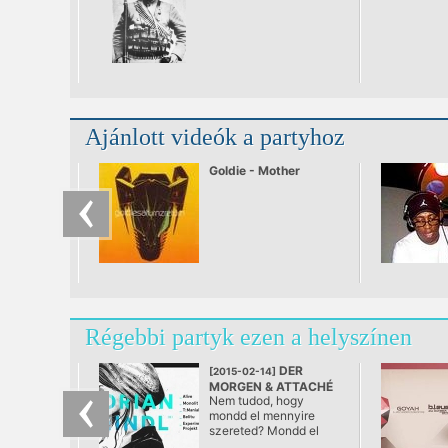
live
Ajánlott videók a partyhoz
Goldie - Mother
Régebbi partyk ezen a helyszínen
DER
[2015-02-14]
MORGEN & ATTACHÉ
Nem tudod, hogy
RECORDS pres.
mondd el mennyire
FLORIAN MEINDL
szereted? Mondd el
@ Tesla Budapest
techno-val! A Der