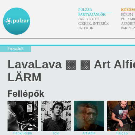
PULZAR
KÖZÖS
PARTYAJÁNLÓK
FÓRUM
PARTYFOTÓK
PULZAR
CIKKEK, INTERJÚK
APRÓHI
JÁTÉKOK
PARTYS
Partyajánló
LavaLava ▩ ▩ Art Alfi
LÄRM
Fellépők
Fanki Ridm
Tolo
Art Alfie
Falcao