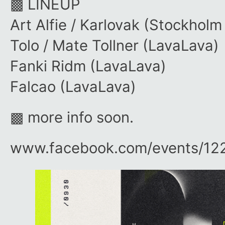
▩ LINEUP
Art Alfie / Karlovak (Stockhol
Tolo / Mate Tollner (LavaLava)
Fanki Ridm (LavaLava)
Falcao (LavaLava)
▩ more info soon.
www.facebook.com/​events/​1