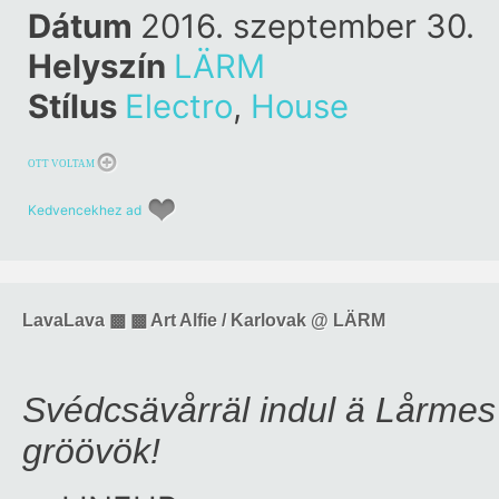
Dátum
2016. szeptember 30.
Helyszín
LÄRM
Stílus
Electro
,
House
OTT VOLTAM
Kedvencekhez ad
LavaLava ▩ ▩ Art Alfie / Karlovak @ LÄRM
Svédcsävårräl indul ä Lårmes
gröövök!