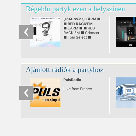
Régebbi partyk ezen a helyszínen
LÄRM ■
[2014-05-03]
■ RED RACK'EM
■ LÄRM ■ ■ RED
@ LÄRM
RACK'EM ■ Crimson
■ Tom Select ■
Ajánlott rádiók a partyhoz
PulsRadio
Live from France