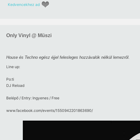
Kedvencekhez ad
Only Vinyl @ Müszi
House és Techno egész éjjel felesleges hozzávalók nélkül lemezről.
Line up:
Po:ti
DJ Reload
Belépő / Entry: Ingyenes / Free
www.facebook.com/​events/​1550942201863690/​