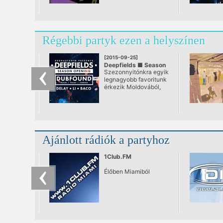
Régebbi partyk ezen a helyszínen
[2015-09-25]
Deepfields ■ Season
Szezonnyitónkra egyik
Opening w/ Dubfound
legnagyobb favoritunk
(MD)
érkezik Moldovából,
@ Müszi
akit a nyár végével
újra hazai pályán
fogadhatunk a
Müsziben. Egyedi
zenéivel olyan
kiadóknál
Ajánlott rádiók a partyhoz
találkozhattunk már
mint a Cadenza, Kina
vagy Little Helpers -
1Club.FM
hogy csak párat
említsünk a nagyobbak
Élőben Miamiból
közül.