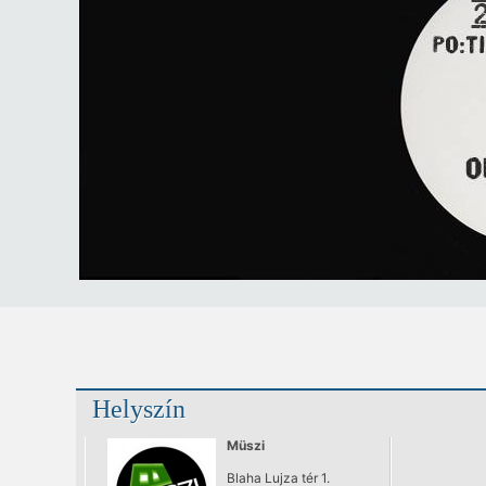
Helyszín
Müszi
Blaha Lujza tér 1.