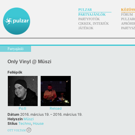
PULZAR
KÖZÖS
PARTYAJÁNLÓK
FÓRUM
PARTYFOTÓK
PULZAR
CIKKEK, INTERJÚK
APRÓHI
JÁTÉKOK
PARTYS
Partyajánló
Only Vinyl @ Müszi
Fellépők
Po:ti
Reload
Dátum
2016. március 19. – 2016. március 19.
Helyszín
Müszi
Stílus
Techno
,
House
OTT VOLTAM