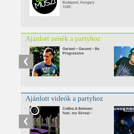
Budapest, Hungary
1085
Ajánlott zenék a partyhoz
Garami – Garami - Be
Progressive
Ajánlott videók a partyhoz
Collins & Behnam
feat. mc Sirreal -
Power Recycling